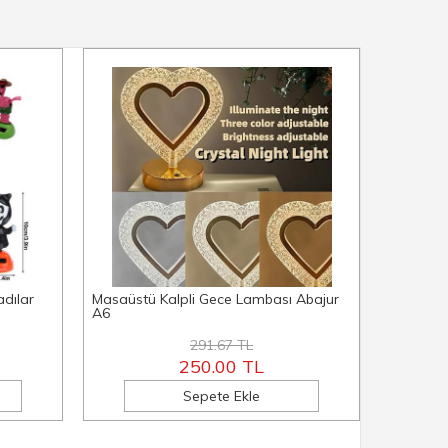
adılar
Masaüstü Kalpli Gece Lambası Abajur
Mantar 
A6
Abajur A
291.67 TL
250.00 TL
Sepete Ekle