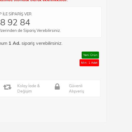
İLE SİPARİŞ VER
8 92 84
rinden de Sipariş Verebilirsiniz.
imum
1 Ad.
sipariş verebilirsiniz.
Yeni Ürün
Min. 1 Adet
Kolay İade &
Güvenli
Değişim
Alışveriş