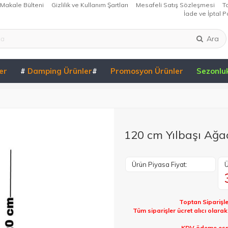
Makale Bülteni
Gizlilik ve Kullanım Şartları
Mesafeli Satış Sözleşmesi
T
İade ve İptal Po
Ara
er
#
Damping Ürünler
#
Promosyon Ürünler
Sezonlu
120 cm Yılbaşı Ağa
Ürün Piyasa Fiyat:
Ü
Toptan Siparişle
Tüm siparişler ücret alıcı olara
KDV ödeme esna