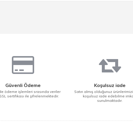
Güvenli Ödeme
Koşulsuz iade
e ödeme işlemleri srasında veriler
Satın almış olduğunuz ürünlerimiz
SSL sertifikası ile şifrelenmektedir.
koşulsuz iade edebilme imk
sunulmaktadır.