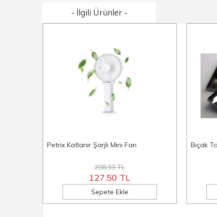
- İlgili Ürünler -
Petrix Katlanır Şarjlı Mini Fan
Bıçak T
208.33 TL
127.50 TL
Sepete Ekle