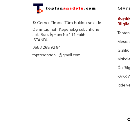
Men
Bayili
© Cemal Elmas, Tüm hakları saklıdır
Bilgil
Demirtaş mah. Kepenekçi sabunhane
Toptan 
sok. Sucu İş Hanı No:111 Fatih -
İSTANBUL
Mesafe
0553 268 92 84
Gizlili
toptananadolu@gmail.com
Makale
Ön Bil
KVKK A
İade ve