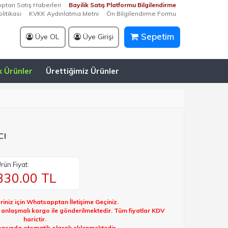
optan Satış Haberleri
Bayilik Satış Platformu Bilgilendirme
litikası
KVKK Aydınlatma Metni
Ön Bilgilendirme Formu
Sepetim
Üye OL
Üye Girişi
k Ürünler
Ürettiğimiz Ürünler
cı
rün Fiyat:
330.00
TL
riniz için Whatsapptan İletişime Geçiniz.
k anlaşmalı kargo ile gönderilmektedir. Tüm fiyatlar KDV
harictir.
sında otomatik olarak eklenmektedir.