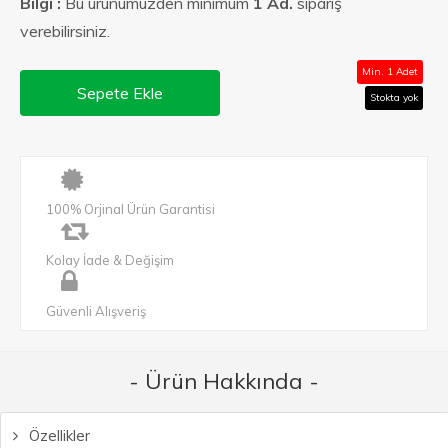
Bilgi :
Bu ürünümüzden minimum
1 Ad.
sipariş
verebilirsiniz.
Min. 1 Adet
Sepete Ekle
Stokta yok
100% Orjinal Ürün Garantisi
Kolay İade & Değişim
Güvenli Alışveriş
- Ürün Hakkında -
Özellikler