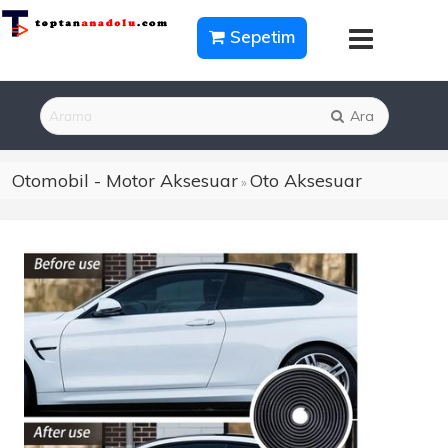
Sepetim
Ara
Otomobil - Motor Aksesuar
Oto Aksesuar
»