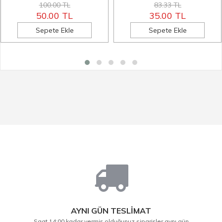
100.00 TL
83.33 TL
50.00 TL
35.00 TL
Sepete Ekle
Sepete Ekle
AYNI GÜN TESLİMAT
Saat 14:00 kadar vermiş olduğunuz siparişler aynı gün