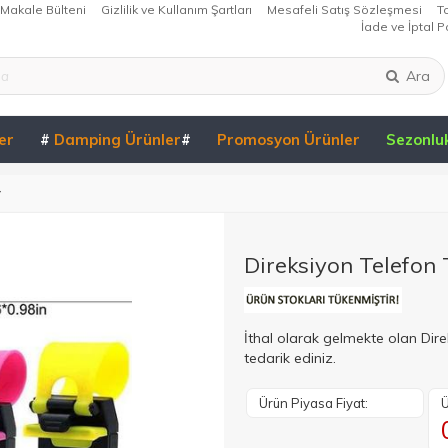
Makale Bülteni
Gizlilik ve Kullanım Şartları
Mesafeli Satış Sözleşmesi
T
İade ve İptal Po
Ara
er
#
Damping Ürünler
#
Promosyon Ürünler
Sezonlu
r
Direksiyon Telefon
İthal olarak gelmekte olan Dir
tedarik ediniz.
Ürün Piyasa Fiyat:
Ü