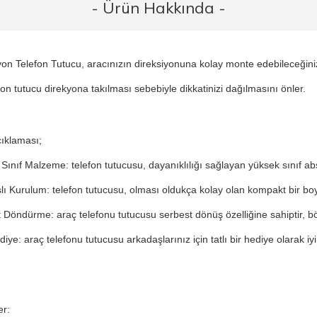
- Ürün Hakkında -
yon Telefon Tutucu, aracınızın direksiyonuna kolay monte edebileceğiniz
fon tutucu direkyona takılması sebebiyle dikkatinizi dağılmasını önler.
ıklaması;
Sınıf Malzeme: telefon tutucusu, dayanıklılığı sağlayan yüksek sınıf a
şlı Kurulum: telefon tutucusu, olması oldukça kolay olan kompakt bir boy
 Döndürme: araç telefonu tutucusu serbest dönüş özelliğine sahiptir, böy
diye: araç telefonu tutucusu arkadaşlarınız için tatlı bir hediye olarak iyi
er: