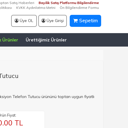
optan Satış Haberleri
Bayilik Satış Platformu Bilgilendirme
litikası
KVKK Aydınlatma Metni
Ön Bilgilendirme Formu
Sepetim
Üye OL
Üye Girişi
k Ürünler
Ürettiğimiz Ürünler
 Tutucu
eksiyon Telefon Tutucu ürününü toptan uygun fiyatlı
rün Fiyat:
0.00
TL