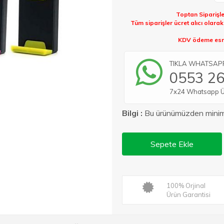
Toptan Siparişle
Tüm siparişler ücret alıcı olara
KDV ödeme esna
TIKLA WHATSAPP 
0553 26
7x24 Whatsapp Üze
Bilgi :
Bu ürünümüzden min
Sepete Ekle
100% Orjinal
Ürün Garantisi