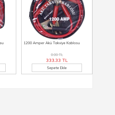
su
1200 Amper Akü Takviye Kablosu
Araç Ön
0.00 TL
333.33 TL
Sepete Ekle