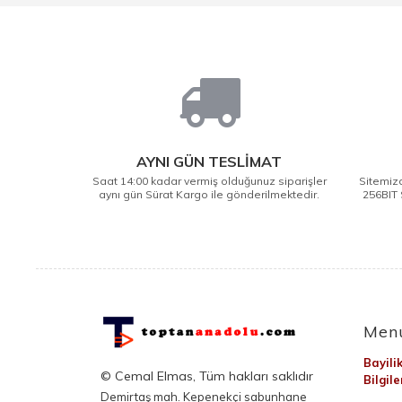
AYNI GÜN TESLİMAT
Saat 14:00 kadar vermiş olduğunuz siparişler
Sitemizd
aynı gün Sürat Kargo ile gönderilmektedir.
256BIT 
Men
Bayili
© Cemal Elmas, Tüm hakları saklıdır
Bilgil
Demirtaş mah. Kepenekçi sabunhane