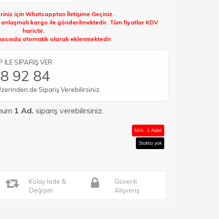
riniz için Whatsapptan İletişime Geçiniz.
k anlaşmalı kargo ile gönderilmektedir. Tüm fiyatlar KDV
harictir.
sında otomatik olarak eklenmektedir.
İLE SİPARİŞ VER
8 92 84
rinden de Sipariş Verebilirsiniz.
imum
1 Ad.
sipariş verebilirsiniz.
Min. 1 Adet
Stokta yok
Kolay İade &
Güvenli
Değişim
Alışveriş