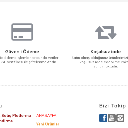
Güvenli Ödeme
Koşulsuz iade
e ödeme işlemleri srasında veriler
Satın almış olduğunuz ürünlerimiz
SSL sertifikası ile şifrelenmektedir.
koşulsuz iade edebilme imk
sunulmaktadır.
u
Bizi Takip
k Satış Platformu
ANASAYFA
endirme
Yeni Ürünler