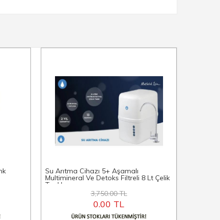
nk
Su Arıtma Cihazı 5+ Aşamalı
9'lu Dolu
Multimineral Ve Detoks Filtreli 8 Lt Çelik
Tanklı
3,750.00 TL
0.00 TL