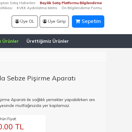
optan Satış Haberleri
Bayilik Satış Platformu Bilgilendirme
litikası
KVKK Aydınlatma Metni
Ön Bilgilendirme Formu
Sepetim
Üye OL
Üye Girişi
k Ürünler
Ürettiğimiz Ürünler
da Sebze Pişirme Aparatı
irme Aparatı ile sağlıklı yemekler yapabilirken anı
esinde mutfağınızda yer kaplamaz.
rün Fiyat:
0.00
TL