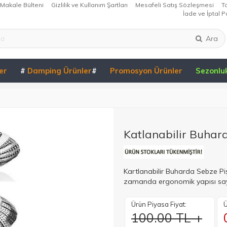
Makale Bülteni
Gizlilik ve Kullanım Şartları
Mesafeli Satış Sözleşmesi
T
İade ve İptal Po
Ara
er
#
Damping Ürünler
#
Promosyon Ürünler
Sezonlu
Katlanabilir Buhar
Kartlanabilir Buharda Sebze Piş
zamanda ergonomik yapısı say
Ürün Piyasa Fiyat:
Ü
100.00 TL +