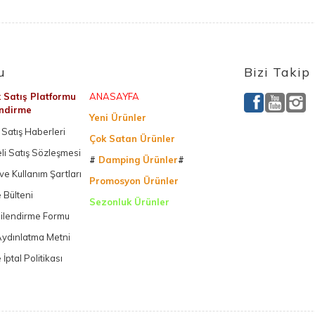
u
Bizi Takip
k Satış Platformu
ANASAYFA
endirme
Yeni Ürünler
Satış Haberleri
Çok Satan Ürünler
li Satış Sözleşmesi
#
Damping Ürünler
#
k ve Kullanım Şartları
Promosyon Ürünler
 Bülteni
Sezonluk Ürünler
gilendirme Formu
Ürettiğimiz Ürünler
ydınlatma Metni
 İptal Politikası