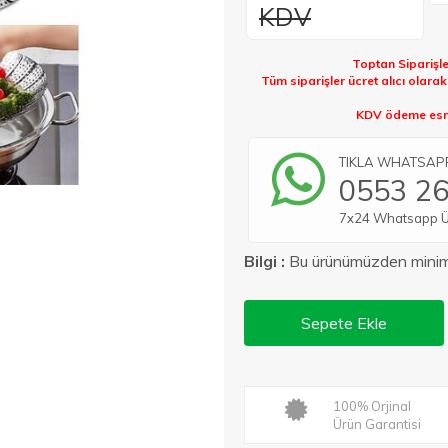
KDV
Toptan Siparişle
Tüm siparişler ücret alıcı olara
KDV ödeme esna
TIKLA WHATSAPP 
0553 26
7x24 Whatsapp Üze
Bilgi :
Bu ürünümüzden min
Sepete Ekle
100% Orjinal
Ürün Garantisi