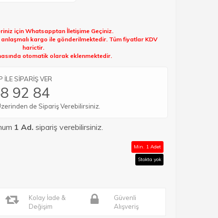
riniz için Whatsapptan İletişime Geçiniz.
k anlaşmalı kargo ile gönderilmektedir. Tüm fiyatlar KDV
harictir.
sında otomatik olarak eklenmektedir.
İLE SİPARİŞ VER
8 92 84
rinden de Sipariş Verebilirsiniz.
imum
1 Ad.
sipariş verebilirsiniz.
Min. 1 Adet
Stokta yok
Kolay İade &
Güvenli
Değişim
Alışveriş