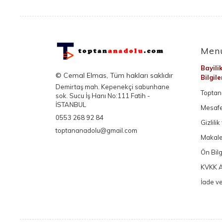
Men
Bayili
© Cemal Elmas, Tüm hakları saklıdır
Bilgil
Demirtaş mah. Kepenekçi sabunhane
Toptan 
sok. Sucu İş Hanı No:111 Fatih -
İSTANBUL
Mesafe
0553 268 92 84
Gizlili
toptananadolu@gmail.com
Makale
Ön Bil
KVKK A
İade ve