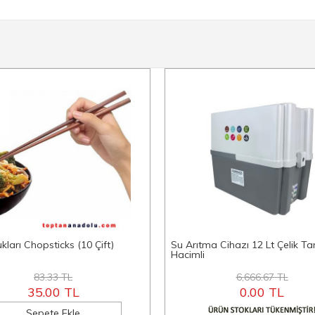
kları Chopsticks (10 Çift)
Su Arıtma Cihazı 12 Lt Çelik Ta
Hacimli
83.33 TL
6,666.67 TL
35.00 TL
0.00 TL
Sepete Ekle