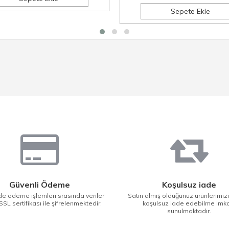
Sepete Ekle
Güvenli Ödeme
Koşulsuz iade
e ödeme işlemleri srasında veriler
Satın almış olduğunuz ürünlerimiz
SSL sertifikası ile şifrelenmektedir.
koşulsuz iade edebilme imk
sunulmaktadır.