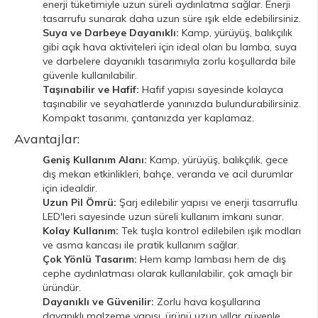
enerji tüketimiyle uzun süreli aydınlatma sağlar. Enerji
tasarrufu sunarak daha uzun süre ışık elde edebilirsiniz.
Suya ve Darbeye Dayanıklı:
Kamp, yürüyüş, balıkçılık
gibi açık hava aktiviteleri için ideal olan bu lamba, suya
ve darbelere dayanıklı tasarımıyla zorlu koşullarda bile
güvenle kullanılabilir.
Taşınabilir ve Hafif:
Hafif yapısı sayesinde kolayca
taşınabilir ve seyahatlerde yanınızda bulundurabilirsiniz.
Kompakt tasarımı, çantanızda yer kaplamaz.
Avantajlar:
Geniş Kullanım Alanı:
Kamp, yürüyüş, balıkçılık, gece
dış mekan etkinlikleri, bahçe, veranda ve acil durumlar
için idealdir.
Uzun Pil Ömrü:
Şarj edilebilir yapısı ve enerji tasarruflu
LED'leri sayesinde uzun süreli kullanım imkanı sunar.
Kolay Kullanım:
Tek tuşla kontrol edilebilen ışık modları
ve asma kancası ile pratik kullanım sağlar.
Çok Yönlü Tasarım:
Hem kamp lambası hem de dış
cephe aydınlatması olarak kullanılabilir, çok amaçlı bir
üründür.
Dayanıklı ve Güvenilir:
Zorlu hava koşullarına
dayanıklı malzeme yapısı, ürünü uzun yıllar güvenle