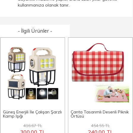
kullanmanıza olanak tanır.
- İlgili Ürünler -
Güneş Enerjili İle Çalışan Şarzlı
Çanta Tasarımlı Desenli Piknik
Kamp Işığı
Örtüsü
416.67 TL
454.55 TL
300.00 TL
240.00 TL