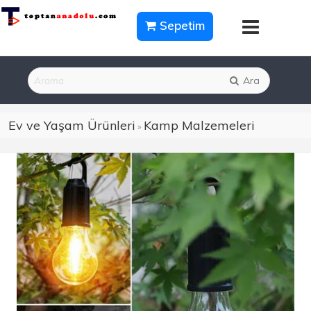
Sepetim
Ara
Ev ve Yaşam Ürünleri
Kamp Malzemeleri
»