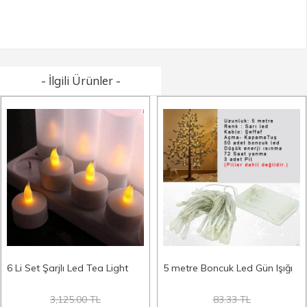
- İlgili Ürünler -
6 Li Set Şarjlı Led Tea Light
5 metre Boncuk Led Gün Işığı
3,125.00 TL
83.33 TL