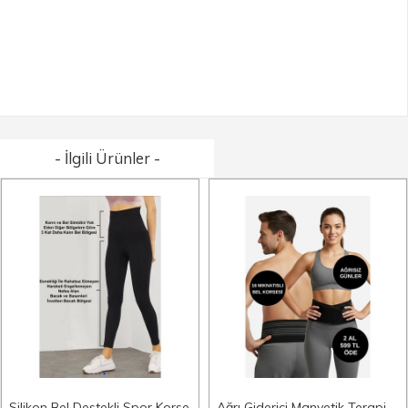
- İlgili Ürünler -
Silikon Bel Destekli Spor Korse
Ağrı Giderici Manyetik Terapi