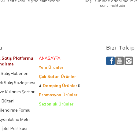
SSL sertifikası ile şifrelenmektedir.
koşulsuz iade edebilme imk
sunulmaktadır.
u
Bizi Takip
k Satış Platformu
ANASAYFA
endirme
Yeni Ürünler
Satış Haberleri
Çok Satan Ürünler
li Satış Sözleşmesi
#
Damping Ürünler
#
k ve Kullanım Şartları
Promosyon Ürünler
 Bülteni
Sezonluk Ürünler
gilendirme Formu
Ürettiğimiz Ürünler
ydınlatma Metni
 İptal Politikası