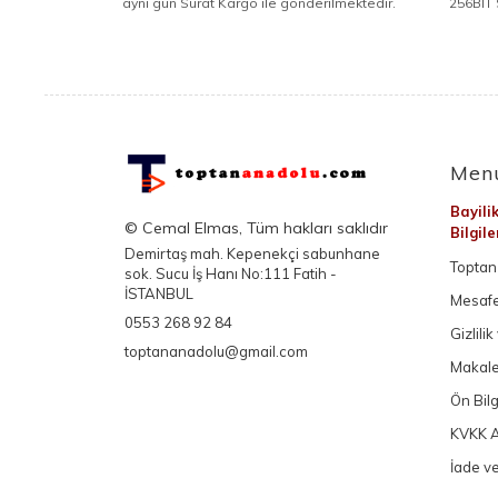
aynı gün Sürat Kargo ile gönderilmektedir.
256BIT 
Men
Bayili
© Cemal Elmas, Tüm hakları saklıdır
Bilgil
Demirtaş mah. Kepenekçi sabunhane
Toptan 
sok. Sucu İş Hanı No:111 Fatih -
İSTANBUL
Mesafe
0553 268 92 84
Gizlili
toptananadolu@gmail.com
Makale
Ön Bil
KVKK A
İade ve