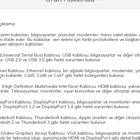
çıklama
arım kabloları, bilgisayarlar, yazıcılar, modemler, harici sabit diskler v
rı ifade eder. Bu kablolar, veri iletimi için farklı protokollere ve bağla
veri aktarım kabloları:
(Universal Serial Bus) Kablosu: USB kablosu, bilgisayarlar ve diğer ciha
r. USB 2.0 ve USB 3.0 gibi farklı sürümleri bulunur.
rnet Kablosu: Ethernet kablosu, bir ağdaki bilgisayarlar, modemler, yön
için kullanılır. Cat5, Cat6 ve Cat7 gibi farklı kategorileri bulunur.
 (High-Definition Multimedia Interface) Kablosu: HDMI kablosu, yükse
lanılır. Televizyonlar, monitörler, oyun konsolları ve diğer cihazlar aras
layPort Kablosu: DisplayPort kablosu, bilgisayarlar ve monitörler ara
ır. DisplayPort 1.2 ve DisplayPort 1.4 gibi farklı sürümleri bulunur.
derbolt Kablosu: Thunderbolt kablosu, Apple ürünleri ve diğer cihazlar a
bolt 2 ve Thunderbolt 3 gibi farklı sürümleri bulunur.
(Video Graphics Array) Kablosu: VGA kablosu, bilgisayarlar ve monitör
ki bir teknoloji olup, günümüzde HDMI ve DisplayPort gibi dijital bağ