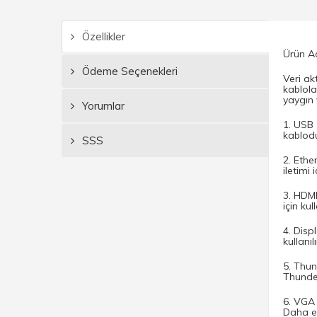
Özellikler
Ürün A
Ödeme Seçenekleri
Veri akt
kablola
yaygın 
Yorumlar
1. USB 
kablodu
SSS
2. Ethe
iletimi 
3. HDMI
için kul
4. Disp
kullanıl
5. Thun
Thunder
6. VGA 
Daha es