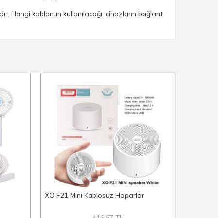
r. Hangi kablonun kullanılacağı, cihazların bağlantı
XO F21 Mini Kablosuz Hoparlör
Philips I
416.67 TL