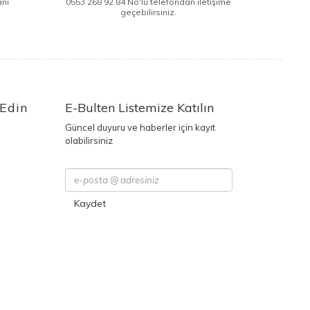
anı
0553 268 92 84 No'lu telefondan iletişime
geçebilirsiniz.
 Edin
E-Bulten Listemize Katılın
Güncel duyuru ve haberler için kayıt
olabilirsiniz
Kaydet