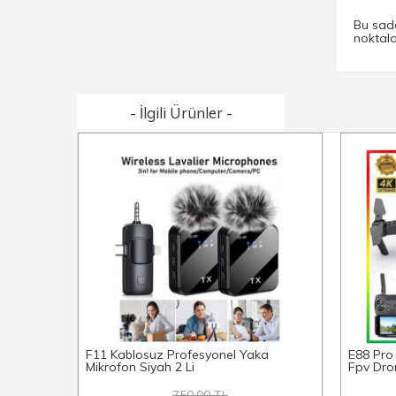
Bu sade
noktala
- İlgili Ürünler -
F11 Kablosuz Profesyonel Yaka
E88 Pro
Mikrofon Siyah 2 Li
Fpv Dron
750.00 TL