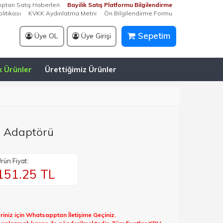
optan Satış Haberleri
Bayilik Satış Platformu Bilgilendirme
litikası
KVKK Aydınlatma Metni
Ön Bilgilendirme Formu
Sepetim
Üye OL
Üye Girişi
k Ürünler
Ürettiğimiz Ürünler
I Adaptörü
rün Fiyat:
151.25
TL
riniz için Whatsapptan İletişime Geçiniz.