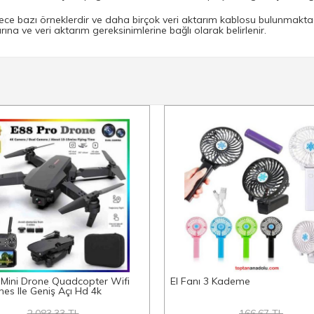
ce bazı örneklerdir ve daha birçok veri aktarım kablosu bulunmaktadı
rına ve veri aktarım gereksinimlerine bağlı olarak belirlenir.
 Mini Drone Quadcopter Wifi
El Fanı 3 Kademe
es Ile Geniş Açı Hd 4k
2,083.33 TL
166.67 TL