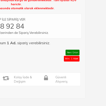
k anlaşmalı kargo ile gönderilmektedir. Tüm fiyatlar KDV
harictir.
sında otomatik olarak eklenmektedir.
İLE SİPARİŞ VER
8 92 84
rinden de Sipariş Verebilirsiniz.
imum
1 Ad.
sipariş verebilirsiniz.
Yeni Ürün
Min. 1 Adet
Kolay İade &
Güvenli
Değişim
Alışveriş