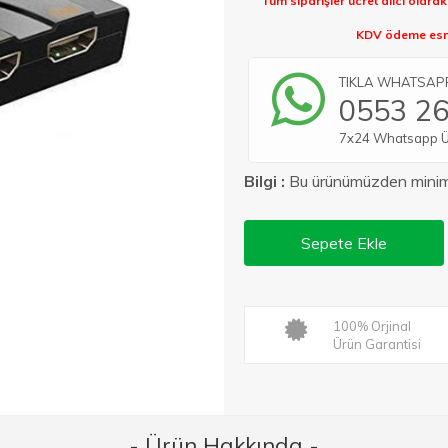
Tüm siparişler ücret alıcı olara
KDV ödeme esna
TIKLA WHATSAPP 
0553 26
7x24 Whatsapp Üze
Bilgi :
Bu ürünümüzden min
Sepete Ekle
100% Orjinal
Ürün Garantisi
- Ürün Hakkında -