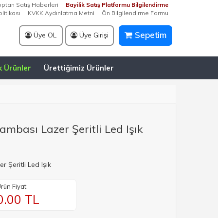
optan Satış Haberleri
Bayilik Satış Platformu Bilgilendirme
litikası
KVKK Aydınlatma Metni
Ön Bilgilendirme Formu
Sepetim
Üye OL
Üye Girişi
k Ürünler
Ürettiğimiz Ürünler
ambası Lazer Şeritli Led Işık
 Şeritli Led Işık
rün Fiyat:
0.00
TL