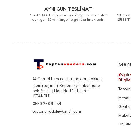
AYNI GÜN TESLİMAT
Saat 14:00 kadar vermiş olduğunuz siparişler
Sitemizd
aynı gün Sürat Kargo ile gönderilmektedir.
256BIT 
Men
Bayili
© Cemal Elmas, Tüm hakları saklıdır
Bilgil
Demirtaş mah. Kepenekçi sabunhane
Toptan 
sok. Sucu İş Hanı No:111 Fatih -
İSTANBUL
Mesafe
0553 268 92 84
Gizlili
toptananadolu@gmail.com
Makale
Ön Bil