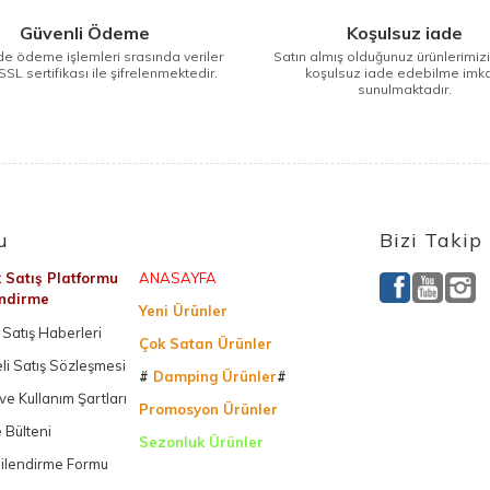
Güvenli Ödeme
Koşulsuz iade
e ödeme işlemleri srasında veriler
Satın almış olduğunuz ürünlerimiz
SSL sertifikası ile şifrelenmektedir.
koşulsuz iade edebilme imk
sunulmaktadır.
u
Bizi Takip
k Satış Platformu
ANASAYFA
endirme
Yeni Ürünler
Satış Haberleri
Çok Satan Ürünler
li Satış Sözleşmesi
#
Damping Ürünler
#
k ve Kullanım Şartları
Promosyon Ürünler
 Bülteni
Sezonluk Ürünler
gilendirme Formu
Ürettiğimiz Ürünler