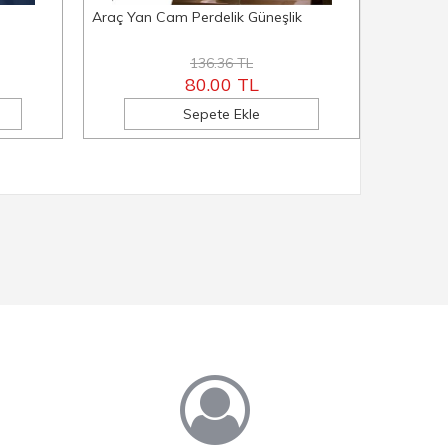
Araç Yan Cam Perdelik Güneşlik
Universa
136.36 TL
80.00 TL
Sepete Ekle