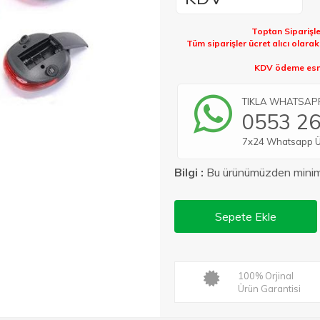
Toptan Siparişle
Tüm siparişler ücret alıcı olara
KDV ödeme esna
TIKLA WHATSAPP 
0553 26
7x24 Whatsapp Üze
Bilgi :
Bu ürünümüzden min
Sepete Ekle
100% Orjinal
Ürün Garantisi