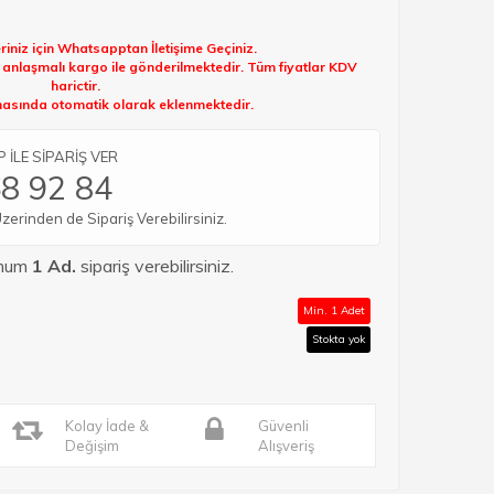
riniz için Whatsapptan İletişime Geçiniz.
k anlaşmalı kargo ile gönderilmektedir. Tüm fiyatlar KDV
harictir.
sında otomatik olarak eklenmektedir.
İLE SİPARİŞ VER
8 92 84
rinden de Sipariş Verebilirsiniz.
imum
1 Ad.
sipariş verebilirsiniz.
Min. 1 Adet
Stokta yok
Kolay İade &
Güvenli
Değişim
Alışveriş