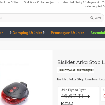
Makale Bülteni
Gizlilik ve Kullanım Şartları
Mesafeli Satış Sözleşmesi
T
İade ve İptal Po
Ara
er
#
Damping Ürünler
#
Promosyon Ürünler
Sezonlu
Bisiklet Arka Stop L
Bisiklet Arka Stop Lambası Lazer
Ürün Piyasa Fiyat:
Ü
46.67 TL +
KDV