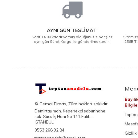
AYNI GÜN TESLİMAT
Saat 14:00 kadar vermiş olduğunuz siparişler
Sitemizd
aynı gün Sürat Kargo ile gönderilmektedir.
256BIT 
Men
Bayili
© Cemal Elmas, Tüm hakları saklıdır
Bilgil
Demirtaş mah. Kepenekçi sabunhane
Toptan 
sok. Sucu İş Hanı No:111 Fatih -
İSTANBUL
Mesafe
0553 268 92 84
Gizlili
toptananadolu@gmail.com