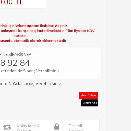
0.00
TL
riniz için Whatsapptan İletişime Geçiniz.
k anlaşmalı kargo ile gönderilmektedir. Tüm fiyatlar KDV
harictir.
sında otomatik olarak eklenmektedir.
İLE SİPARİŞ VER
8 92 84
rinden de Sipariş Verebilirsiniz.
imum
1 Ad.
sipariş verebilirsiniz.
Min. 1 Adet
Stokta yok
Kolay İade &
Güvenli