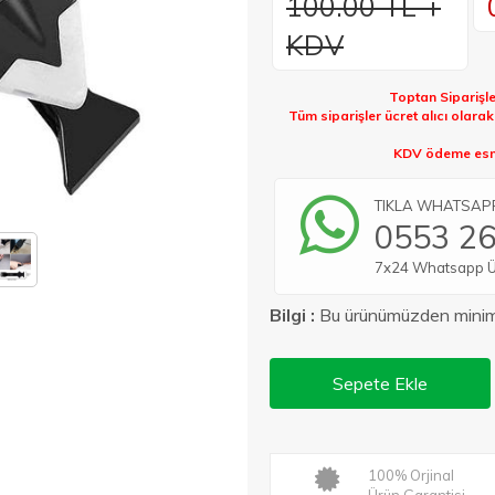
100.00 TL +
KDV
Toptan Siparişle
Tüm siparişler ücret alıcı olara
KDV ödeme esna
TIKLA WHATSAPP 
0553 26
7x24 Whatsapp Üze
Bilgi :
Bu ürünümüzden min
Sepete Ekle
100% Orjinal