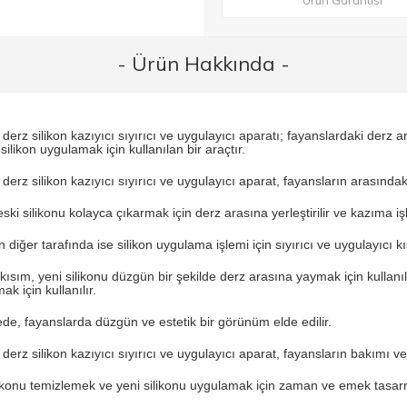
Ürün Garantisi
- Ürün Hakkında -
derz silikon kazıyıcı sıyırıcı ve uygulayıcı aparatı; fayanslardaki derz
silikon uygulamak için kullanılan bir araçtır.
erz silikon kazıyıcı sıyırıcı ve uygulayıcı aparat, fayansların arasındaki
ski silikonu kolayca çıkarmak için derz arasına yerleştirilir ve kazıma iş
 diğer tarafında ise silikon uygulama işlemi için sıyırıcı ve uygulayıcı k
ı kısım, yeni silikonu düzgün bir şekilde derz arasına yaymak için kullanı
k için kullanılır.
de, fayanslarda düzgün ve estetik bir görünüm elde edilir.
erz silikon kazıyıcı sıyırıcı ve uygulayıcı aparat, fayansların bakımı ve 
likonu temizlemek ve yeni silikonu uygulamak için zaman ve emek tasarr