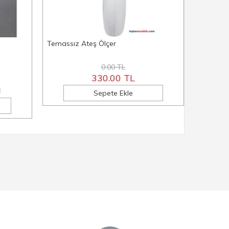
Temassız Ateş Ölçer
50 Kg Diji
0.00 TL
330.00 TL
Sepete Ekle