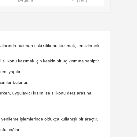
Değişim
Alışveriş
 aralarında bulunan eski silikonu kazımak, temizlemek
 silikonu kazımak için keskin bir uç kısmına sahiptir.
lemi yapılır.
ısımlar bulunur.
lırken, uygulayıcı kısım ise silikonu derz arasına
yenileme işlemlerinde oldukça kullanışlı bir araçtır.
ufu sağlar.