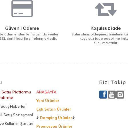
Güvenli Ödeme
Koşulsuz iade
e ödeme işlemleri srasında veriler
Satın almış olduğunuz ürünlerimiz
SSL sertifikası ile şifrelenmektedir.
koşulsuz iade edebilme imk
sunulmaktadır.
u
Bizi Takip
k Satış Platformu
ANASAYFA
endirme
Yeni Ürünler
Satış Haberleri
Çok Satan Ürünler
li Satış Sözleşmesi
#
Damping Ürünler
#
k ve Kullanım Şartları
Promosyon Ürünler