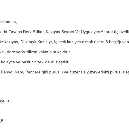
ıklaması;
ada Fayans Derz Silikon Kazıyıcı Sıyırıcı Ve Uygulayıcı Aparat üç özelliği
 kazıyıcı, Düz açılı Kazıcıyı, İç açılı kazıyıcı olmak üzere 3 başlığı vard
kal, derz yada silikon kalıntısını kaldırır.
 kolayca ve basit bir şekilde düzleştirir.
 Banyo, Kapı, Pencere gibi pürüzlü ve düzensiz yüzeylerinizi pürüsüzleşti
yutu:
,5