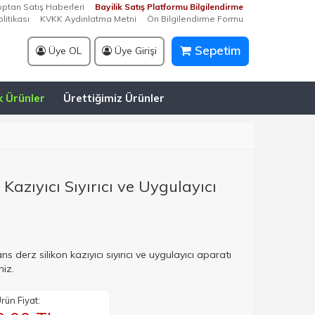
optan Satış Haberleri
Bayilik Satış Platformu Bilgilendirme
litikası
KVKK Aydınlatma Metni
Ön Bilgilendirme Formu
Sepetim
Üye OL
Üye Girişi
k Ürünler
Ürettiğimiz Ürünler
Kazıyıcı Sıyırıcı ve Uygulayıcı
s derz silikon kazıyıcı sıyırıcı ve uygulayıcı aparatı
niz.
rün Fiyat: