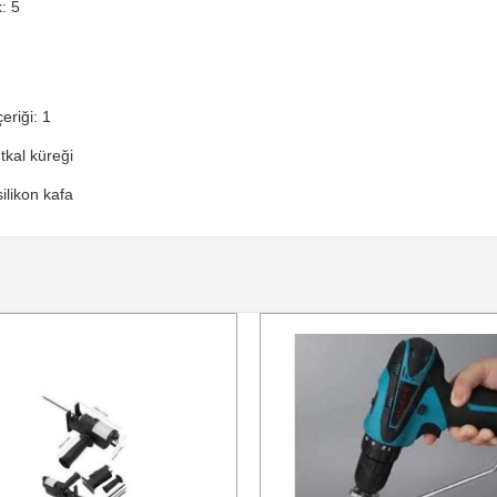
: 5
eriği: 1
tkal küreği
silikon kafa