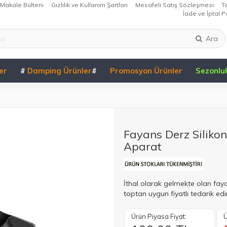
Makale Bülteni
Gizlilik ve Kullanım Şartları
Mesafeli Satış Sözleşmesi
T
İade ve İptal Po
Ara
er
#
Damping Ürünler
#
Promosyon Ürünler
Sezonlu
Fayans Derz Silikon 
Aparat
İthal olarak gelmekte olan fayan
toptan uygun fiyatlı tedarik edi
Ürün Piyasa Fiyat:
Ü