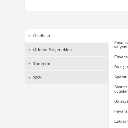
Özellikler
Fayans 
ve yeni 
Ödeme Seçenekleri
Fayans d
Yorumlar
Bu uç, e
Aparatın
SSS
Sıyırıc
uygulama
Bu saye
Fayans d
Eski si