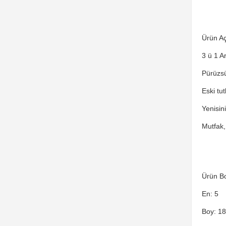
Ürün Aç
3 ü 1 Ar
Pürüzsüz
Eski tut
Yenisini
Mutfak,
Ürün Bo
En: 5
Boy: 18