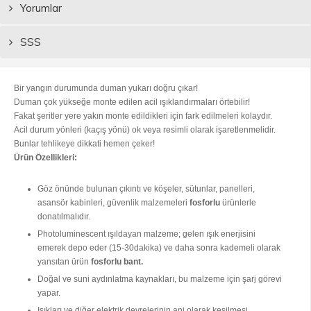
Yorumlar
SSS
Bir yangın durumunda duman yukarı doğru çıkar!
Duman çok yükseğe monte edilen acil ışıklandırmaları örtebilir!
Fakat şeritler yere yakın monte edildikleri için fark edilmeleri kolaydır.
Acil durum yönleri (kaçış yönü) ok veya resimli olarak işaretlenmelidir.
Bunlar tehlikeye dikkati hemen çeker!
Ürün Özellikleri:
Göz önünde bulunan çıkıntı ve köşeler, sütunlar, panelleri,
asansör kabinleri, güvenlik malzemeleri
fosforlu
ürünlerle
donatılmalıdır.
Photoluminescent ışıldayan malzeme; gelen ışık enerjisini
emerek depo eder (15-30dakika) ve daha sonra kademeli olarak
yansıtan ürün
fosforlu bant.
Doğal ve suni aydınlatma kaynakları, bu malzeme için şarj görevi
yapar.
Işıkları ve diğer elektrik devrelerinin ani olarak kesilmesi