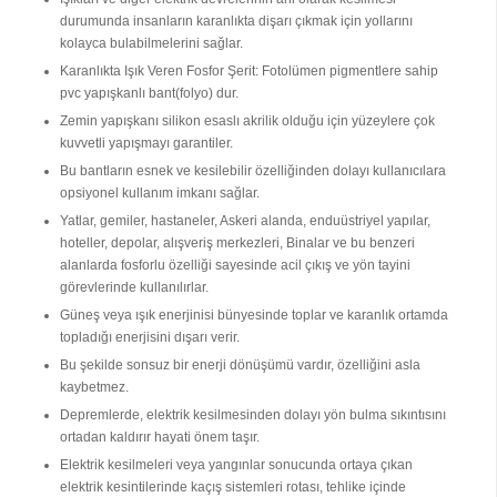
durumunda insanların karanlıkta dişarı çıkmak için yollarını
kolayca bulabilmelerini sağlar.
Karanlıkta Işık Veren Fosfor Şerit: Fotolümen pigmentlere sahip
pvc yapışkanlı bant(folyo) dur.
Zemin yapışkanı silikon esaslı akrilik olduğu için yüzeylere çok
kuvvetli yapışmayı garantiler.
Bu bantların esnek ve kesilebilir özelliğinden dolayı kullanıcılara
opsiyonel kullanım imkanı sağlar.
Yatlar, gemiler, hastaneler, Askeri alanda, enduüstriyel yapılar,
hoteller, depolar, alışveriş merkezleri, Binalar ve bu benzeri
alanlarda fosforlu özelliği sayesinde acil çıkış ve yön tayini
görevlerinde kullanılırlar.
Güneş veya ışık enerjinisi bünyesinde toplar ve karanlık ortamda
topladığı enerjisini dışarı verir.
Bu şekilde sonsuz bir enerji dönüşümü vardır, özelliğini asla
kaybetmez.
Depremlerde, elektrik kesilmesinden dolayı yön bulma sıkıntısını
ortadan kaldırır hayati önem taşır.
Elektrik kesilmeleri veya yangınlar sonucunda ortaya çıkan
elektrik kesintilerinde kaçış sistemleri rotası, tehlike içinde