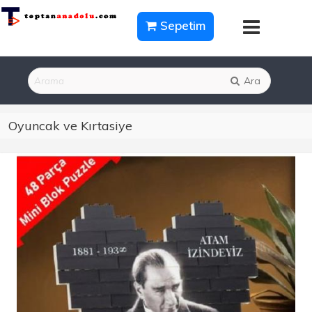
Sepetim
Ara
Oyuncak ve Kırtasiye