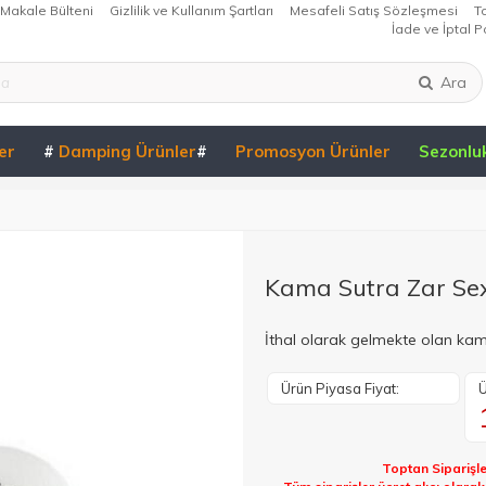
Makale Bülteni
Gizlilik ve Kullanım Şartları
Mesafeli Satış Sözleşmesi
T
İade ve İptal Po
Ara
er
#
Damping Ürünler
#
Promosyon Ürünler
Sezonlu
Kama Sutra Zar Se
İthal olarak gelmekte olan kama
Ürün Piyasa Fiyat:
Ü
Toptan Siparişle