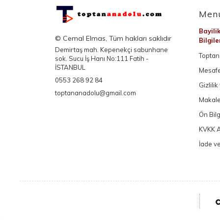
Men
Bayili
© Cemal Elmas, Tüm hakları saklıdır
Bilgil
Demirtaş mah. Kepenekçi sabunhane
Toptan 
sok. Sucu İş Hanı No:111 Fatih -
İSTANBUL
Mesafe
0553 268 92 84
Gizlili
toptananadolu@gmail.com
Makale
Ön Bil
KVKK A
İade ve