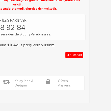
k anlaşmalı kargo ile gönderilmektedir. Tüm fiyatlar KDV
harictir.
sında otomatik olarak eklenmektedir.
İLE SİPARİŞ VER
8 92 84
rinden de Sipariş Verebilirsiniz.
imum
10 Ad.
sipariş verebilirsiniz.
Min. 10 Adet
Kolay İade &
Güvenli
Değişim
Alışveriş