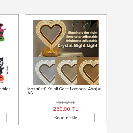
adılar
Masaüstü Kalpli Gece Lambası Abajur
Mantar 
A6
Abajur A
291.67 TL
250.00 TL
Sepete Ekle