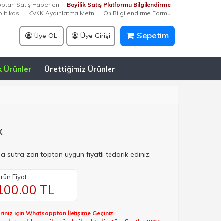
optan Satış Haberleri
Bayilik Satış Platformu Bilgilendirme
litikası
KVKK Aydınlatma Metni
Ön Bilgilendirme Formu
Sepetim
Üye OL
Üye Girişi
k Ürünler
Ürettiğimiz Ürünler
x
 sutra zarı toptan uygun fiyatlı tedarik ediniz.
rün Fiyat:
100.00
TL
riniz için Whatsapptan İletişime Geçiniz.