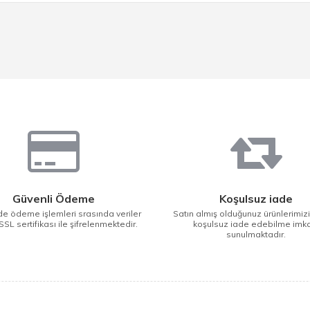
Güvenli Ödeme
Koşulsuz iade
e ödeme işlemleri srasında veriler
Satın almış olduğunuz ürünlerimiz
SSL sertifikası ile şifrelenmektedir.
koşulsuz iade edebilme imk
sunulmaktadır.