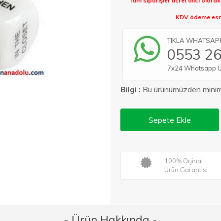
Tüm siparişler ücret alıcı olara
KDV ödeme esna
TIKLA WHATSAPP 
0553 26
7x24 Whatsapp Üze
Bilgi :
Bu ürünümüzden min
Sepete Ekle
100% Orjinal
Ürün Garantisi
- Ürün Hakkında -