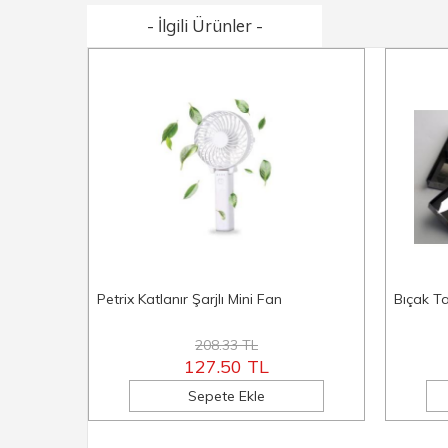
- İlgili Ürünler -
Petrix Katlanır Şarjlı Mini Fan
Bıçak T
208.33 TL
127.50 TL
Sepete Ekle