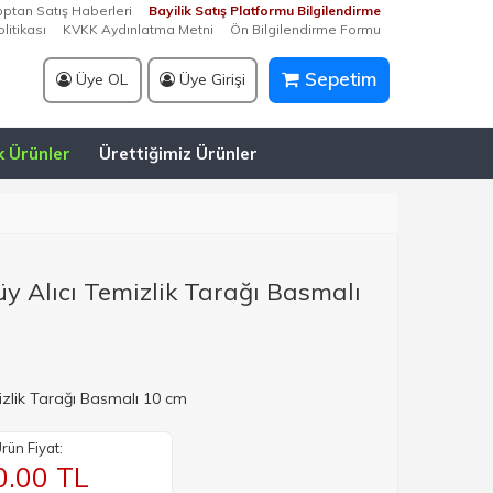
optan Satış Haberleri
Bayilik Satış Platformu Bilgilendirme
litikası
KVKK Aydınlatma Metni
Ön Bilgilendirme Formu
Sepetim
Üye OL
Üye Girişi
k Ürünler
Ürettiğimiz Ürünler
üy Alıcı Temizlik Tarağı Basmalı
izlik Tarağı Basmalı 10 cm
rün Fiyat:
0.00
TL