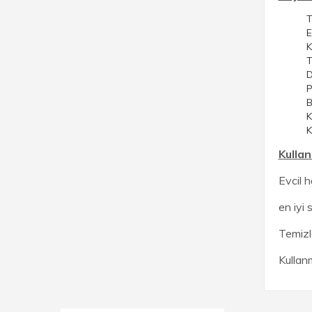
T
E
K
T
D
P
B
K
K
Kullan
Evcil 
en iyi
Temizl
Kullan