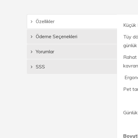
Özellikler
Küçük 
Ödeme Seçenekleri
Tüy dök
günlük 
Yorumlar
Rahat k
kavran
SSS
Ergono
Pet tar
Günlük 
Boyut