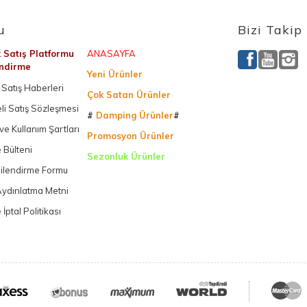
u
Bizi Takip
k Satış Platformu
ANASAYFA
endirme
Yeni Ürünler
Satış Haberleri
Çok Satan Ürünler
li Satış Sözleşmesi
#
Damping Ürünler
#
k ve Kullanım Şartları
Promosyon Ürünler
 Bülteni
Sezonluk Ürünler
gilendirme Formu
Ürettiğimiz Ürünler
ydınlatma Metni
 İptal Politikası