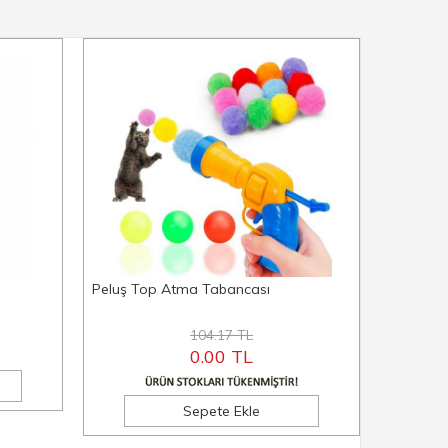
Peluş Top Atma Tabancası
Basmalı 
Fırçası 2 
104.17 TL
0.00 TL
Sepete Ekle