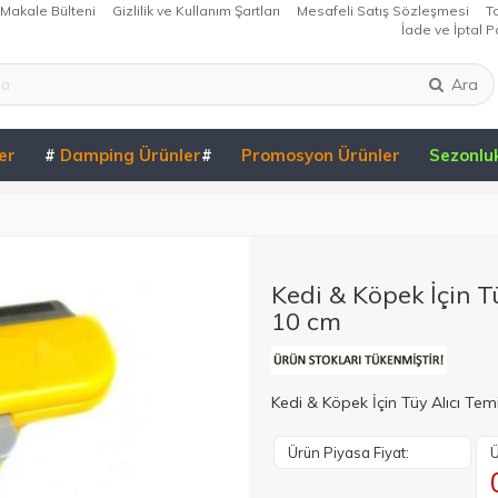
Makale Bülteni
Gizlilik ve Kullanım Şartları
Mesafeli Satış Sözleşmesi
T
İade ve İptal Po
Ara
er
#
Damping Ürünler
#
Promosyon Ürünler
Sezonlu
Kedi & Köpek İçin T
10 cm
Kedi & Köpek İçin Tüy Alıcı Tem
Ürün Piyasa Fiyat:
Ü