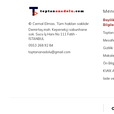
Men
Bayili
© Cemal Elmas, Tüm hakları saklıdır
Bilgil
Demirtaş mah. Kepenekçi sabunhane
Toptan 
sok. Sucu İş Hanı No:111 Fatih -
İSTANBUL
Mesafe
0553 268 92 84
Gizlili
toptananadolu@gmail.com
Makale
Ön Bil
KVKK A
İade ve