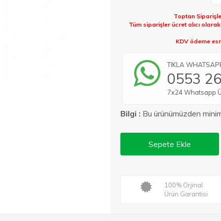
Toptan Siparişle
Tüm siparişler ücret alıcı olara
KDV ödeme esna
TIKLA WHATSAPP 
0553 26
7x24 Whatsapp Üze
Bilgi :
Bu ürünümüzden min
Sepete Ekle
100% Orjinal
Ürün Garantisi