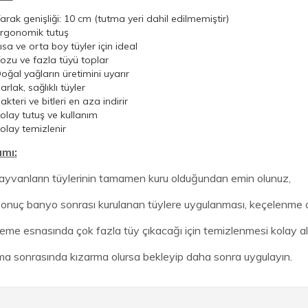
arak genişliği: 10 cm (tutma yeri dahil edilmemiştir)
rgonomik tutuş
ısa ve orta boy tüyler için ideal
ozu ve fazla tüyü toplar
oğal yağların üretimini uyarır
arlak, sağlıklı tüyler
akteri ve bitleri en aza indirir
olay tutuş ve kullanım
olay temizlenir
ımı:
hayvanların tüylerinin tamamen kuru olduğundan emin olunuz,
 sonuç banyo sonrası kurulanan tüylere uygulanması, keçelenme d
eme esnasında çok fazla tüy çıkacağı için temizlenmesi kolay a
ma sonrasında kızarma olursa bekleyip daha sonra uygulayın.