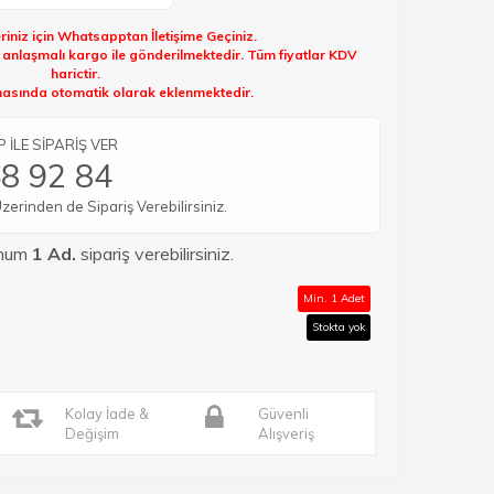
riniz için Whatsapptan İletişime Geçiniz.
k anlaşmalı kargo ile gönderilmektedir. Tüm fiyatlar KDV
harictir.
sında otomatik olarak eklenmektedir.
İLE SİPARİŞ VER
8 92 84
rinden de Sipariş Verebilirsiniz.
imum
1 Ad.
sipariş verebilirsiniz.
Min. 1 Adet
Stokta yok
Kolay İade &
Güvenli
Değişim
Alışveriş