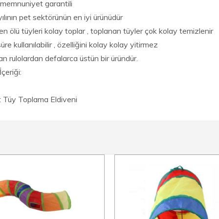
emnuniyet garantili
ılının pet sektörünün en iyi ürünüdür
n ölü tüyleri kolay toplar , toplanan tüyler çok kolay temizlenir
re kullanılabilir , özelliğini kolay kolay yitirmez
n rulolardan defalarca üstün bir üründür.
çeriği:
 Tüy Toplama Eldiveni