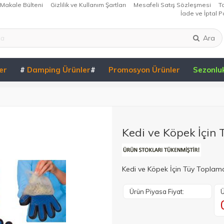
Makale Bülteni
Gizlilik ve Kullanım Şartları
Mesafeli Satış Sözleşmesi
T
İade ve İptal Po
Ara
er
#
Damping Ürünler
#
Promosyon Ürünler
Sezonlu
Kedi ve Köpek İçin
Kedi ve Köpek İçin Tüy Toplama
Ürün Piyasa Fiyat:
Ü