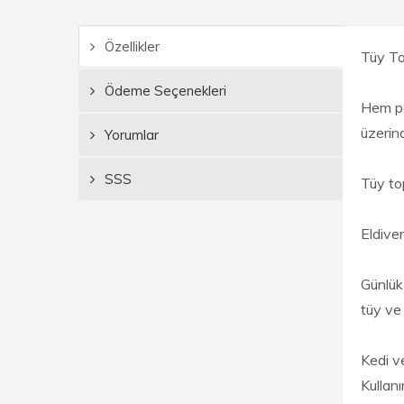
Özellikler
Tüy To
Ödeme Seçenekleri
Hem pe
üzerind
Yorumlar
SSS
Tüy top
Eldiven
Günlük 
tüy ve 
Kedi v
Kullanı