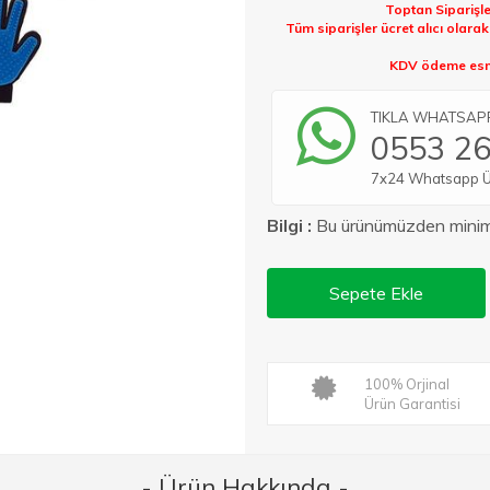
Toptan Siparişle
Tüm siparişler ücret alıcı olara
KDV ödeme esna
TIKLA WHATSAPP 
0553 26
7x24 Whatsapp Üze
Bilgi :
Bu ürünümüzden min
Sepete Ekle
100% Orjinal
Ürün Garantisi
- Ürün Hakkında -