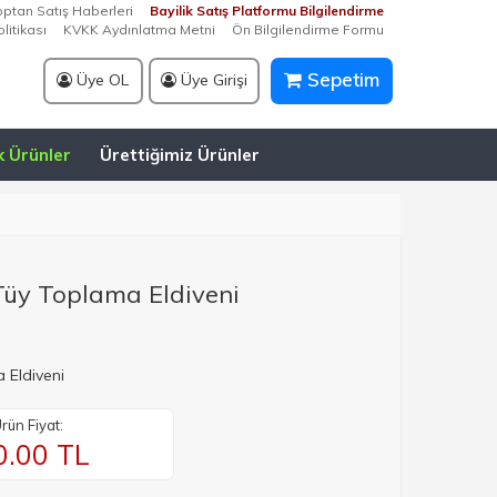
optan Satış Haberleri
Bayilik Satış Platformu Bilgilendirme
litikası
KVKK Aydınlatma Metni
Ön Bilgilendirme Formu
Sepetim
Üye OL
Üye Girişi
k Ürünler
Ürettiğimiz Ürünler
 Tüy Toplama Eldiveni
 Eldiveni
rün Fiyat:
0.00
TL