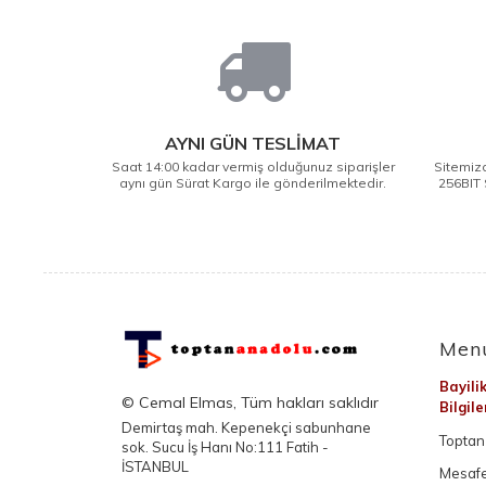
AYNI GÜN TESLİMAT
Saat 14:00 kadar vermiş olduğunuz siparişler
Sitemizd
aynı gün Sürat Kargo ile gönderilmektedir.
256BIT 
Men
Bayili
© Cemal Elmas, Tüm hakları saklıdır
Bilgil
Demirtaş mah. Kepenekçi sabunhane
Toptan 
sok. Sucu İş Hanı No:111 Fatih -
İSTANBUL
Mesafe