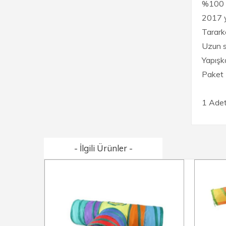
%100 m
2017 y
Tararke
Uzun sü
Yapışka
Paket İ
1 Adet
- İlgili Ürünler -