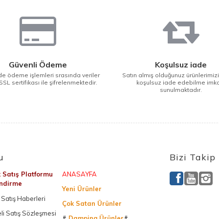
Güvenli Ödeme
Koşulsuz iade
e ödeme işlemleri srasında veriler
Satın almış olduğunuz ürünlerimiz
SSL sertifikası ile şifrelenmektedir.
koşulsuz iade edebilme imk
sunulmaktadır.
u
Bizi Takip
k Satış Platformu
ANASAYFA
endirme
Yeni Ürünler
Satış Haberleri
Çok Satan Ürünler
li Satış Sözleşmesi
#
Damping Ürünler
#