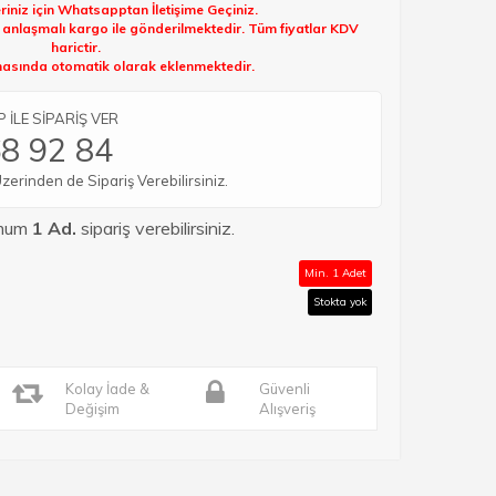
riniz için Whatsapptan İletişime Geçiniz.
k anlaşmalı kargo ile gönderilmektedir. Tüm fiyatlar KDV
harictir.
sında otomatik olarak eklenmektedir.
İLE SİPARİŞ VER
8 92 84
rinden de Sipariş Verebilirsiniz.
imum
1 Ad.
sipariş verebilirsiniz.
Min. 1 Adet
Stokta yok
Kolay İade &
Güvenli
Değişim
Alışveriş