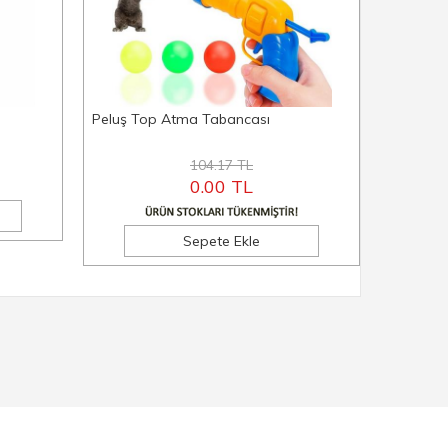
Peluş Top Atma Tabancası
Basmalı 
Fırçası 2 
104.17 TL
0.00 TL
Sepete Ekle