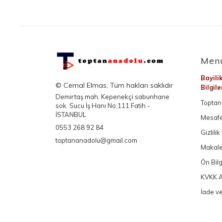
Men
Bayili
© Cemal Elmas, Tüm hakları saklıdır
Bilgil
Demirtaş mah. Kepenekçi sabunhane
Toptan 
sok. Sucu İş Hanı No:111 Fatih -
İSTANBUL
Mesafe
0553 268 92 84
Gizlili
toptananadolu@gmail.com
Makale
Ön Bil
KVKK A
İade ve