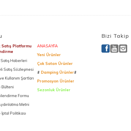
u
Bizi Takip
k Satış Platformu
ANASAYFA
endirme
Yeni Ürünler
Satış Haberleri
Çok Satan Ürünler
li Satış Sözleşmesi
#
Damping Ürünler
#
k ve Kullanım Şartları
Promosyon Ürünler
 Bülteni
Sezonluk Ürünler
gilendirme Formu
Ürettiğimiz Ürünler
ydınlatma Metni
 İptal Politikası