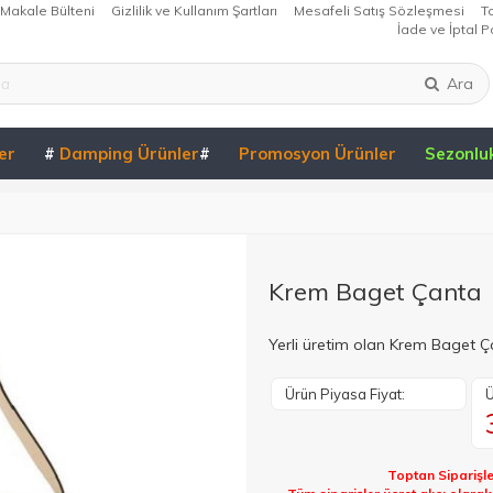
Makale Bülteni
Gizlilik ve Kullanım Şartları
Mesafeli Satış Sözleşmesi
T
İade ve İptal Po
Ara
er
#
Damping Ürünler
#
Promosyon Ürünler
Sezonlu
Krem Baget Çanta
Yerli üretim olan Krem Baget Ça
Ürün Piyasa Fiyat:
Ü
Toptan Siparişle