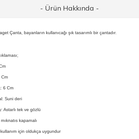
- Ürün Hakkında -
get Çanta, bayanların kullanıcağı şık tasarımlı bir çantadır.
ıklaması;
 Cm
3 Cm
k: 6 Cm
l: Suni deri
: Astarlı tek ve gözlü
 mıknatıs kapamalı
kullanım için oldukça uygundur