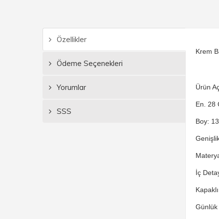
Özellikler
Krem Ba
Ödeme Seçenekleri
Yorumlar
Ürün Aç
En. 28
SSS
Boy: 1
Genişli
Materya
İç Detay
Kapaklı
Günlük 