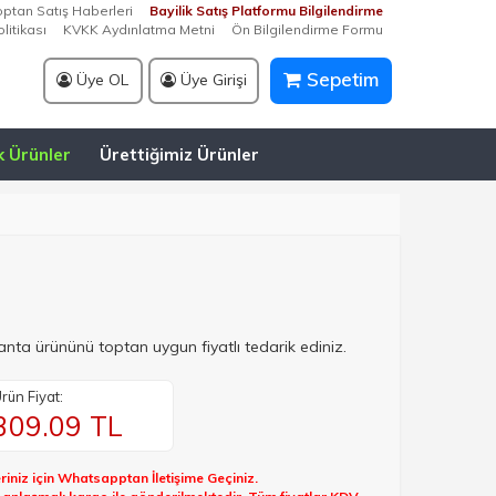
optan Satış Haberleri
Bayilik Satış Platformu Bilgilendirme
litikası
KVKK Aydınlatma Metni
Ön Bilgilendirme Formu
Sepetim
Üye OL
Üye Girişi
k Ürünler
Ürettiğimiz Ürünler
nta ürününü toptan uygun fiyatlı tedarik ediniz.
rün Fiyat:
309.09
TL
riniz için Whatsapptan İletişime Geçiniz.