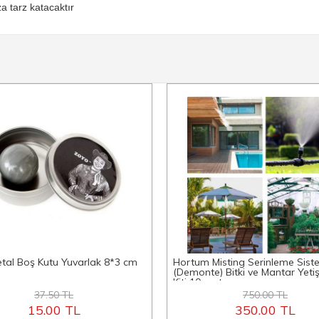
za tarz katacaktır
tal Boş Kutu Yuvarlak 8*3 cm
Hortum Misting Serinleme Sist
(Demonte) Bitki ve Mantar Yeti
Kiti 10 metre
37.50 TL
750.00 TL
15.00 TL
350.00 TL