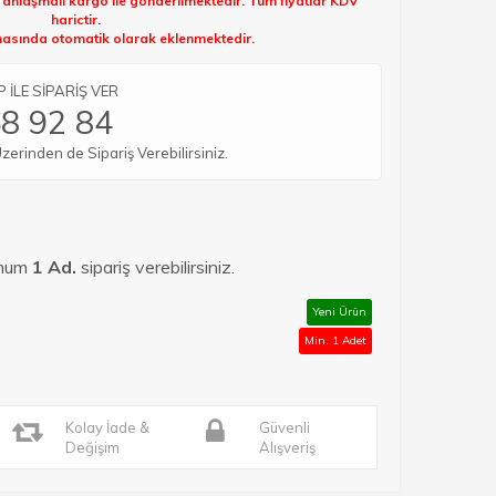
k anlaşmalı kargo ile gönderilmektedir. Tüm fiyatlar KDV
harictir.
sında otomatik olarak eklenmektedir.
İLE SİPARİŞ VER
8 92 84
rinden de Sipariş Verebilirsiniz.
imum
1 Ad.
sipariş verebilirsiniz.
Yeni Ürün
Min. 1 Adet
Kolay İade &
Güvenli
Değişim
Alışveriş