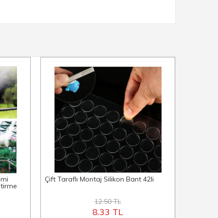
emi
Çift Taraflı Montaj Silikon Bant 42li
Pratik Te
ştirme
12.50 TL
8.33 TL