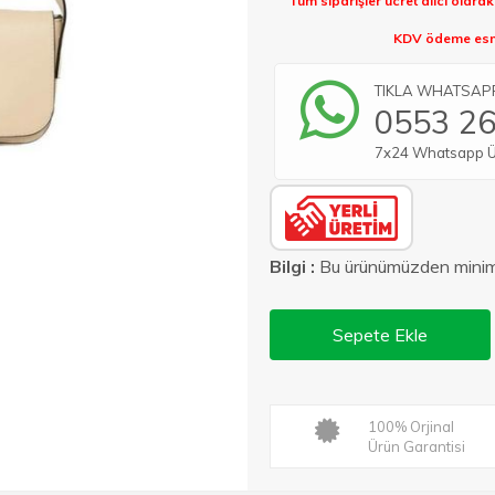
Tüm siparişler ücret alıcı olara
KDV ödeme esna
TIKLA WHATSAPP 
0553 26
7x24 Whatsapp Üze
Bilgi :
Bu ürünümüzden min
Sepete Ekle
100% Orjinal
Ürün Garantisi