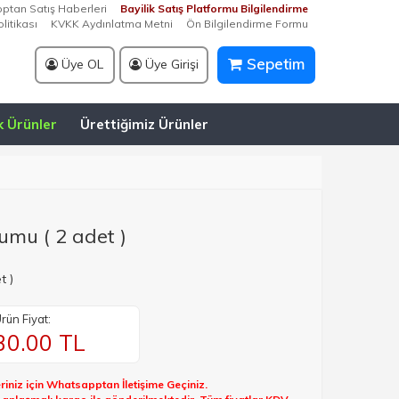
optan Satış Haberleri
Bayilik Satış Platformu Bilgilendirme
litikası
KVKK Aydınlatma Metni
Ön Bilgilendirme Formu
Sepetim
Üye OL
Üye Girişi
k Ürünler
Ürettiğimiz Ürünler
mu ( 2 adet )
t )
rün Fiyat:
30.00
TL
riniz için Whatsapptan İletişime Geçiniz.