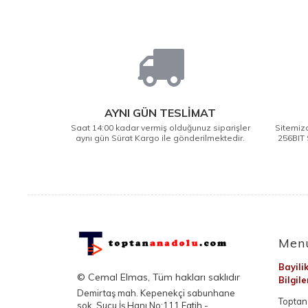
AYNI GÜN TESLİMAT
Saat 14:00 kadar vermiş olduğunuz siparişler
Sitemizd
aynı gün Sürat Kargo ile gönderilmektedir.
256BIT 
Men
Bayili
© Cemal Elmas, Tüm hakları saklıdır
Bilgil
Demirtaş mah. Kepenekçi sabunhane
Toptan 
sok. Sucu İş Hanı No:111 Fatih -