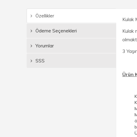
Özellikler
Kulak 
Ödeme Seçenekleri
Kulak 
olmakt
Yorumlar
3 Yaşın
SSS
Ürün K
K
K
M
M
ö
b
Ü