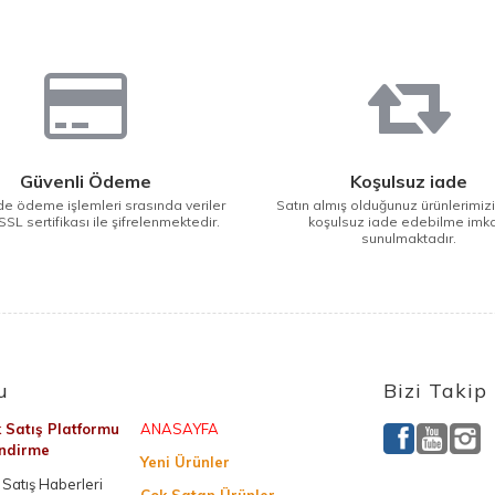
Güvenli Ödeme
Koşulsuz iade
e ödeme işlemleri srasında veriler
Satın almış olduğunuz ürünlerimiz
SSL sertifikası ile şifrelenmektedir.
koşulsuz iade edebilme imk
sunulmaktadır.
u
Bizi Takip
k Satış Platformu
ANASAYFA
endirme
Yeni Ürünler
Satış Haberleri