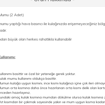
Mumu (2 Adet)
mumu yaptığı hava basıncı ile kulağınızda erişemeyeceğiniz bölge
adır.
dan büyük olan herkes rahatlıkla kullanabilir
ullanımı:
ullanımı basittir ve özel bir yeteneğe gerek yoktur.
ulak mumu kullanımı oldukça basittir.
umun kulağa uygun kısmını, ince kısmı kulağınızı içine çok ileri olma
umun orta kısmına daha önce hazırlanan orta kısmı delik olan karton
nceden hazırlayınız,
undaki amaç kulak kısmına mumdan dökülme olursa kulak kısmına za
st kısımdan bir çakmak sayesinde yakın ve mum uygun kısma kadar y