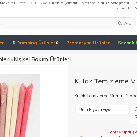
Makale Bülteni
Gizlilik ve Kullanım Şartları
Mesafeli Satış Sözleşmesi
T
İade ve İptal Po
Ara
er
#
Damping Ürünler
#
Promosyon Ürünler
Sezonlu
leri
Kişisel Bakım Ürünleri
»
Kulak Temizleme Mu
Kulak Temizleme Mumu ( 2 ade
Ürün Piyasa Fiyat:
Ü
Toptan Siparişle