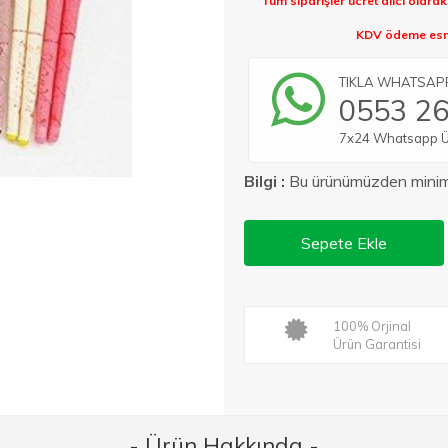
Tüm siparişler ücret alıcı olara
KDV ödeme esna
TIKLA WHATSAPP 
0553 26
7x24 Whatsapp Üze
Bilgi :
Bu ürünümüzden min
Sepete Ekle
100% Orjinal
Ürün Garantisi
- Ürün Hakkında -