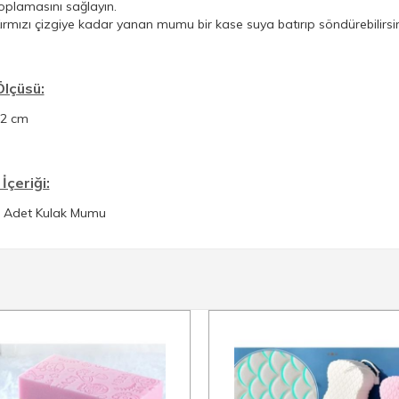
oplamasını sağlayın.
ırmızı çizgiye kadar yanan mumu bir kase suya batırıp söndürebilirsin
Ölçüsü:
22 cm
İçeriği:
 Adet Kulak Mumu