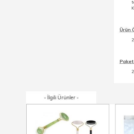
t
K
Ürün 
Paket 
2
- İlgili Ürünler -