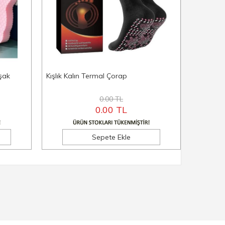
uşak
Kışlık Kalın Termal Çorap
3 Boyutl
0.00 TL
0.00 TL
Sepete Ekle