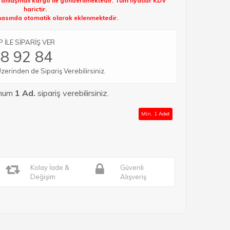
k anlaşmalı kargo ile gönderilmektedir. Tüm fiyatlar KDV
harictir.
sında otomatik olarak eklenmektedir.
İLE SİPARİŞ VER
8 92 84
rinden de Sipariş Verebilirsiniz.
imum
1 Ad.
sipariş verebilirsiniz.
Min. 1 Adet
Kolay İade &
Güvenli
Değişim
Alışveriş