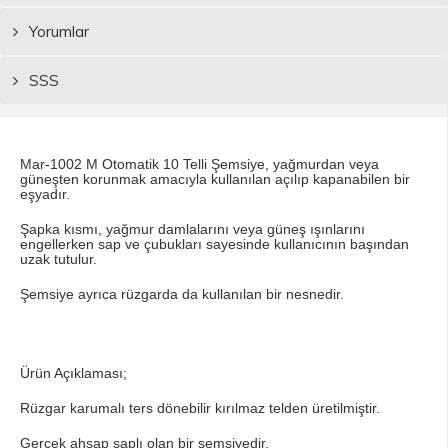
Yorumlar
SSS
Mar-1002 M Otomatik 10 Telli Şemsiye, yağmurdan veya
güneşten korunmak amacıyla kullanılan açılıp kapanabilen bir
eşyadır.
Şapka kısmı, yağmur damlalarını veya güneş ışınlarını
engellerken sap ve çubukları sayesinde kullanıcının başından
uzak tutulur.
Şemsiye ayrıca rüzgarda da kullanılan bir nesnedir.
Ürün Açıklaması;
Rüzgar karumalı ters dönebilir kırılmaz telden üretilmiştir.
Gerçek ahşap saplı olan bir şemsiyedir.