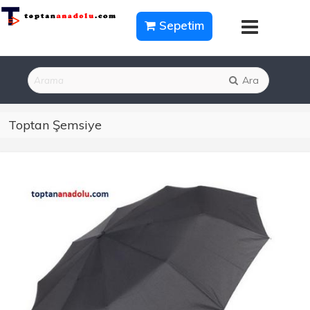
Sepetim
Ara
Toptan Şemsiye