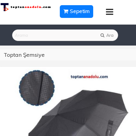
Sepetim
Ara
Toptan Şemsiye