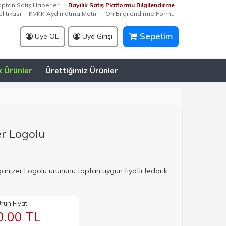
optan Satış Haberleri
Bayilik Satış Platformu Bilgilendirme
litikası
KVKK Aydınlatma Metni
Ön Bilgilendirme Formu
Sepetim
Üye OL
Üye Girişi
k Ürünler
Ürettiğimiz Ürünler
r Logolu
ganizer Logolu ürününü toptan uygun fiyatlı tedarik
rün Fiyat:
0.00
TL