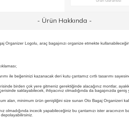
Ürün Garantisi
- Ürün Hakkında -
aj Organizer Logolu, araç bagajınızı organize etmekte kullanabileceğini
ıklaması;
arımı ile beğeninizi kazanacak deri kutu çantamız cırtlı tasarımı sayesin
risinde birden çok yere gitmeniz gerektiğinde alacağınız montlar, ayakk
çerisinde saklayabilecek, ihtiyacınız olmadığında da bagajınızda geniş y
m alan, minimum ürün genişliğini size sunan Oto Bagaj Organizeri kalit
ınız olmadığında incecik yapabileceğiniz bu çantamızı ister aracınızın bag
 depolayabilirsiniz.