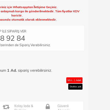
riniz için Whatsapptan İletişime Geçiniz.
k anlaşmalı kargo ile gönderilmektedir. Tüm fiyatlar KDV
harictir.
sında otomatik olarak eklenmektedir.
İLE SİPARİŞ VER
8 92 84
rinden de Sipariş Verebilirsiniz.
imum
1 Ad.
sipariş verebilirsiniz.
Min. 1 Adet
Stokta yok
Kolay İade &
Güvenli