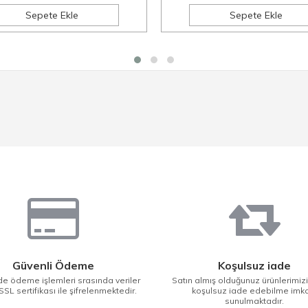
Sepete Ekle
Sepete Ekle
Güvenli Ödeme
Koşulsuz iade
e ödeme işlemleri srasında veriler
Satın almış olduğunuz ürünlerimiz
SSL sertifikası ile şifrelenmektedir.
koşulsuz iade edebilme imk
sunulmaktadır.