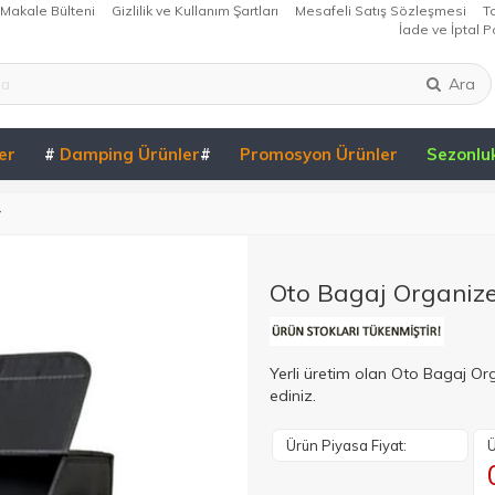
Makale Bülteni
Gizlilik ve Kullanım Şartları
Mesafeli Satış Sözleşmesi
T
İade ve İptal Po
Ara
er
#
Damping Ürünler
#
Promosyon Ürünler
Sezonlu
r
Oto Bagaj Organize
Yerli üretim olan Oto Bagaj Or
ediniz.
Ürün Piyasa Fiyat:
Ü