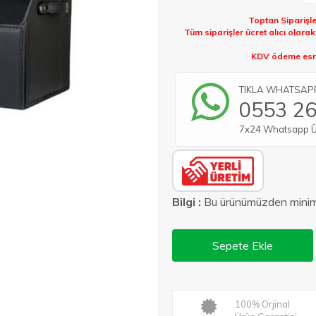
Toptan Siparişle
Tüm siparişler ücret alıcı olara
KDV ödeme esna
TIKLA WHATSAPP 
0553 26
7x24 Whatsapp Üze
Bilgi :
Bu ürünümüzden min
Sepete Ekle
100% Orjinal