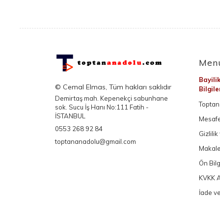
Men
Bayili
© Cemal Elmas, Tüm hakları saklıdır
Bilgil
Demirtaş mah. Kepenekçi sabunhane
Toptan 
sok. Sucu İş Hanı No:111 Fatih -
İSTANBUL
Mesafe
0553 268 92 84
Gizlili
toptananadolu@gmail.com
Makale
Ön Bil
KVKK A
İade ve