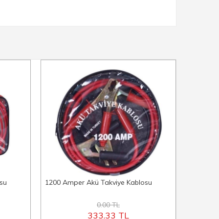
su
1200 Amper Akü Takviye Kablosu
Araç Ön
0.00 TL
333.33 TL