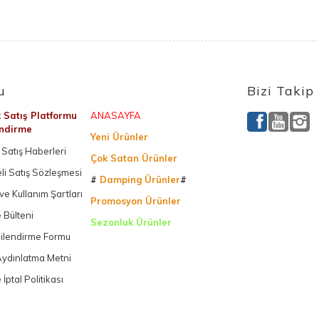
u
Bizi Takip
k Satış Platformu
ANASAYFA
endirme
Yeni Ürünler
Satış Haberleri
Çok Satan Ürünler
li Satış Sözleşmesi
#
Damping Ürünler
#
k ve Kullanım Şartları
Promosyon Ürünler
 Bülteni
Sezonluk Ürünler
gilendirme Formu
Ürettiğimiz Ürünler
ydınlatma Metni
 İptal Politikası