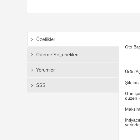
Özellikler
Oto Bag
Ödeme Seçenekleri
Yorumlar
Ürün Aç
Şık tas
SSS
Gün içe
düzen i
Maksimu
İhtiyac
yerinde