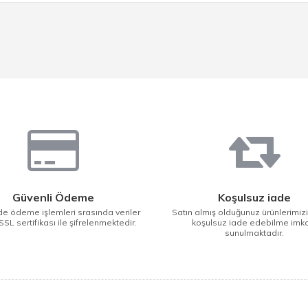
Güvenli Ödeme
Koşulsuz iade
e ödeme işlemleri srasında veriler
Satın almış olduğunuz ürünlerimiz
SSL sertifikası ile şifrelenmektedir.
koşulsuz iade edebilme imk
sunulmaktadır.