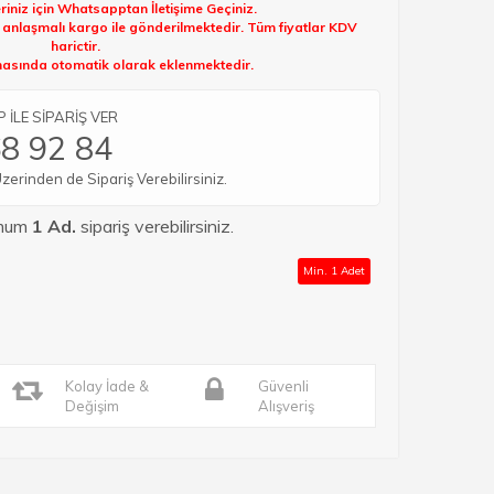
riniz için Whatsapptan İletişime Geçiniz.
k anlaşmalı kargo ile gönderilmektedir. Tüm fiyatlar KDV
harictir.
sında otomatik olarak eklenmektedir.
İLE SİPARİŞ VER
8 92 84
rinden de Sipariş Verebilirsiniz.
imum
1 Ad.
sipariş verebilirsiniz.
Min. 1 Adet
Kolay İade &
Güvenli
Değişim
Alışveriş