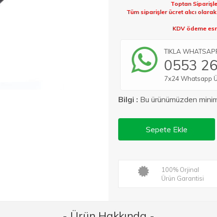
Toptan Siparişle
Tüm siparişler ücret alıcı olara
KDV ödeme esna
TIKLA WHATSAPP 
0553 26
7x24 Whatsapp Üze
Bilgi :
Bu ürünümüzden min
Sepete Ekle
100% Orjinal
Ürün Garantisi
- Ürün Hakkında -