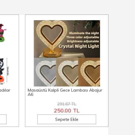
adılar
Masaüstü Kalpli Gece Lambası Abajur
Mantar 
A6
Abajur A
291.67 TL
250.00 TL
Sepete Ekle