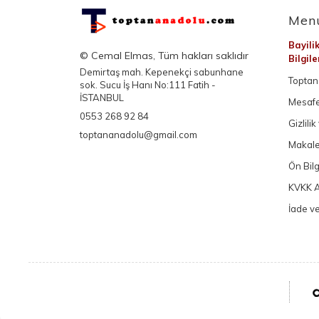
Men
Bayili
© Cemal Elmas, Tüm hakları saklıdır
Bilgil
Demirtaş mah. Kepenekçi sabunhane
Toptan 
sok. Sucu İş Hanı No:111 Fatih -
İSTANBUL
Mesafe
0553 268 92 84
Gizlili
toptananadolu@gmail.com
Makale
Ön Bil
KVKK A
İade ve