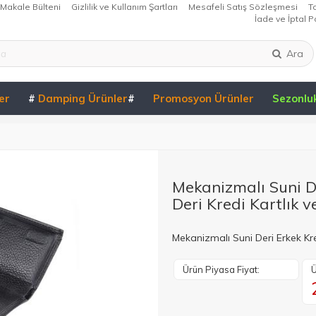
Makale Bülteni
Gizlilik ve Kullanım Şartları
Mesafeli Satış Sözleşmesi
T
İade ve İptal Po
Ara
er
#
Damping Ürünler
#
Promosyon Ürünler
Sezonlu
Mekanizmalı Suni De
Deri Kredi Kartlık 
Mekanizmalı Suni Deri Erkek Kre
Ürün Piyasa Fiyat:
Ü