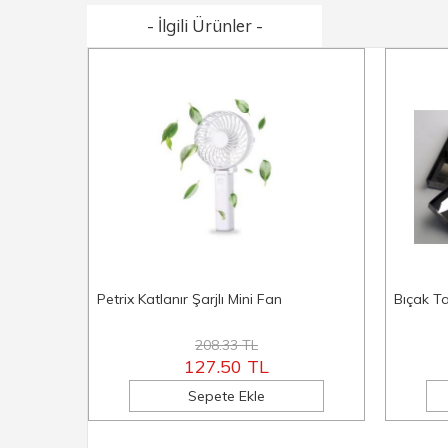
- İlgili Ürünler -
Petrix Katlanır Şarjlı Mini Fan
Bıçak T
208.33 TL
127.50 TL
Sepete Ekle