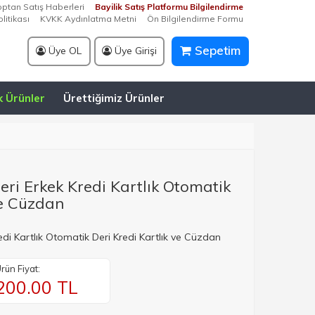
optan Satış Haberleri
Bayilik Satış Platformu Bilgilendirme
litikası
KVKK Aydınlatma Metni
Ön Bilgilendirme Formu
Sepetim
Üye OL
Üye Girişi
k Ürünler
Ürettiğimiz Ürünler
ri Erkek Kredi Kartlık Otomatik
ve Cüzdan
di Kartlık Otomatik Deri Kredi Kartlık ve Cüzdan
rün Fiyat:
200.00
TL