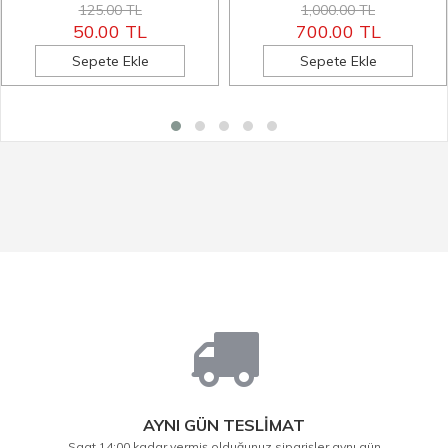
125.00 TL
1,000.00 TL
50.00 TL
700.00 TL
Sepete Ekle
Sepete Ekle
AYNI GÜN TESLİMAT
Saat 14:00 kadar vermiş olduğunuz siparişler aynı gün