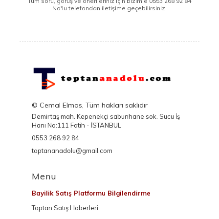
Tüm soru, görüş ve önerileriniz için bizimle 0553 268 92 84
No'lu telefondan iletişime geçebilirsiniz.
© Cemal Elmas, Tüm hakları saklıdır
Demirtaş mah. Kepenekçi sabunhane sok. Sucu İş
Hanı No:111 Fatih - İSTANBUL
0553 268 92 84
toptananadolu@gmail.com
Menu
Bayilik Satış Platformu Bilgilendirme
Toptan Satış Haberleri