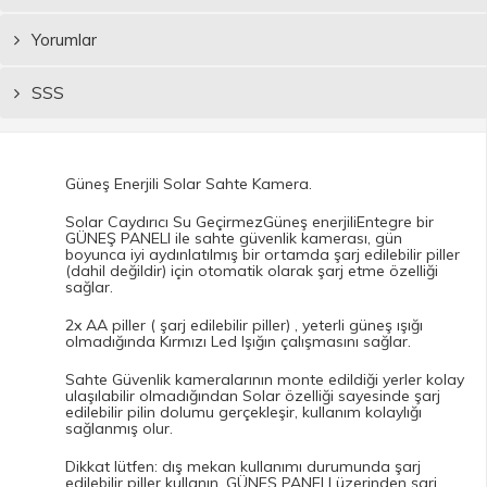
Yorumlar
SSS
Güneş Enerjili Solar Sahte Kamera.
Solar Caydırıcı Su GeçirmezGüneş enerjiliEntegre bir
GÜNEŞ PANELI ile sahte güvenlik kamerası, gün
boyunca iyi aydınlatılmış bir ortamda şarj edilebilir piller
(dahil değildir) için otomatik olarak şarj etme özelliği
sağlar.
2x AA piller ( şarj edilebilir piller) , yeterli güneş ışığı
olmadığında Kırmızı Led Işığın çalışmasını sağlar.
Sahte Güvenlik kameralarının monte edildiği yerler kolay
ulaşılabilir olmadığından Solar özelliği sayesinde şarj
edilebilir pilin dolumu gerçekleşir, kullanım kolaylığı
sağlanmış olur.
Dikkat lütfen: dış mekan kullanımı durumunda şarj
edilebilir piller kullanın, GÜNEŞ PANELI üzerinden şarj