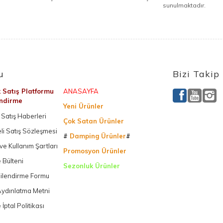
sunulmaktadır.
u
Bizi Takip
k Satış Platformu
ANASAYFA
endirme
Yeni Ürünler
Satış Haberleri
Çok Satan Ürünler
li Satış Sözleşmesi
#
Damping Ürünler
#
k ve Kullanım Şartları
Promosyon Ürünler
 Bülteni
Sezonluk Ürünler
gilendirme Formu
Ürettiğimiz Ürünler
ydınlatma Metni
 İptal Politikası