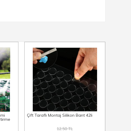
emi
Çift Taraflı Montaj Silikon Bant 42li
Pratik Te
ştirme
12.50 TL