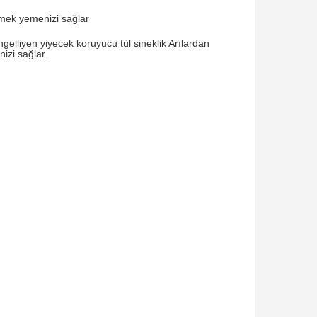
yemek yemenizi sağlar
gelliyen yiyecek koruyucu tül sineklik Arılardan
izi sağlar.