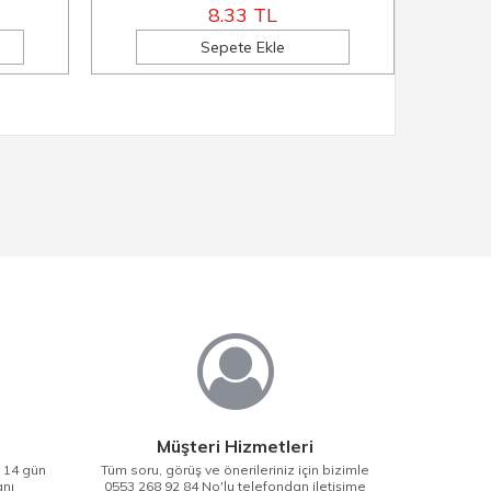
8.33 TL
Sepete Ekle
Müşteri Hizmetleri
i 14 gün
Tüm soru, görüş ve önerileriniz için bizimle
anı
0553 268 92 84 No'lu telefondan iletişime