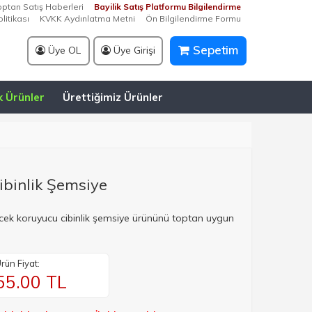
optan Satış Haberleri
Bayilik Satış Platformu Bilgilendirme
litikası
KVKK Aydınlatma Metni
Ön Bilgilendirme Formu
Sepetim
Üye OL
Üye Girişi
k Ürünler
Ürettiğimiz Ürünler
ibinlik Şemsiye
ecek koruyucu cibinlik şemsiye ürününü toptan uygun
rün Fiyat:
55.00
TL