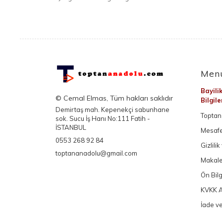
Men
Bayili
© Cemal Elmas, Tüm hakları saklıdır
Bilgil
Demirtaş mah. Kepenekçi sabunhane
Toptan 
sok. Sucu İş Hanı No:111 Fatih -
İSTANBUL
Mesafe
0553 268 92 84
Gizlili
toptananadolu@gmail.com
Makale
Ön Bil
KVKK A
İade ve