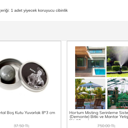
çeriği: 1 adet yiyecek koruyucu cibinlik
tal Boş Kutu Yuvarlak 8*3 cm
Hortum Misting Serinleme Sist
(Demonte) Bitki ve Mantar Yeti
Kiti 10 metre
37.50 TL
750.00 TL