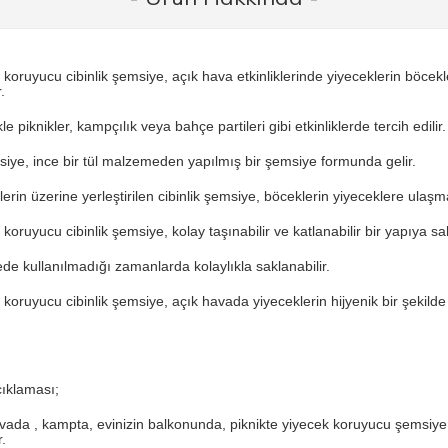
 koruyucu cibinlik şemsiye, açık hava etkinliklerinde yiyeceklerin böcek
.
le piknikler, kampçılık veya bahçe partileri gibi etkinliklerde tercih edilir.
iye, ince bir tül malzemeden yapılmış bir şemsiye formunda gelir.
lerin üzerine yerleştirilen cibinlik şemsiye, böceklerin yiyeceklere ulaşm
koruyucu cibinlik şemsiye, kolay taşınabilir ve katlanabilir bir yapıya sah
de kullanılmadığı zamanlarda kolaylıkla saklanabilir.
 koruyucu cibinlik şemsiye, açık havada yiyeceklerin hijyenik bir şekil
ıklaması;
vada , kampta, evinizin balkonunda, piknikte yiyecek koruyucu şemsiye s
.