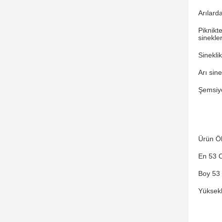
Arılard
Piknikt
sinekle
Sinekli
Arı sine
Şemsiye
Ürün Öl
En 53 
Boy 53
Yüksekl