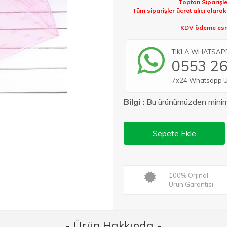
Toptan Siparişle
Tüm siparişler ücret alıcı olara
KDV ödeme esna
TIKLA WHATSAPP 
0553 26
7x24 Whatsapp Üze
Bilgi :
Bu ürünümüzden min
Sepete Ekle
100% Orjinal
Ürün Garantisi
- Ürün Hakkında -