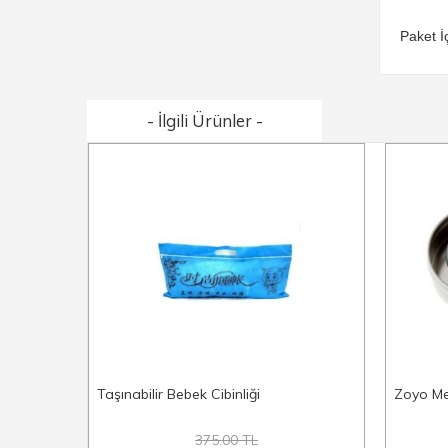
Paket İ
- İlgili Ürünler -
Taşınabilir Bebek Cibinliği
Zoyo Me
375.00 TL