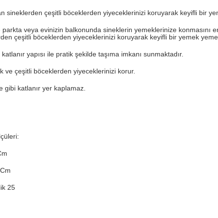
an sineklerden çeşitli böceklerden yiyeceklerinizi koruyarak keyifli bir 
e parkta veya evinizin balkonunda sineklerin yemeklerinize konmasını en
rden çeşitli böceklerden yiyeceklerinizi koruyarak keyifli bir yemek yemen
k katlanır yapısı ile pratik şekilde taşıma imkanı sunmaktadır.
k ve çeşitli böceklerden yiyeceklerinizi korur.
 gibi katlanır yer kaplamaz.
çüleri:
Cm
 Cm
ik 25