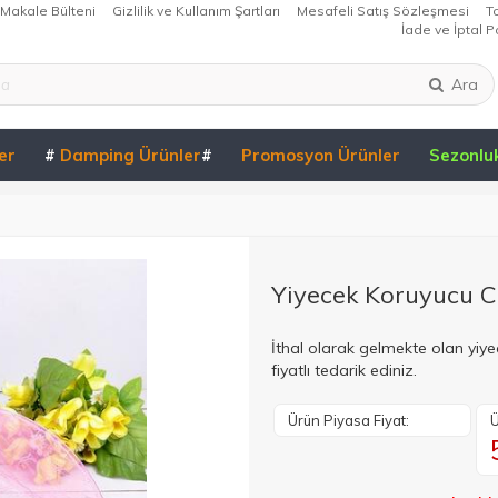
Makale Bülteni
Gizlilik ve Kullanım Şartları
Mesafeli Satış Sözleşmesi
T
İade ve İptal Po
Ara
er
#
Damping Ürünler
#
Promosyon Ürünler
Sezonlu
Yiyecek Koruyucu C
İthal olarak gelmekte olan yiy
fiyatlı tedarik ediniz.
Ürün Piyasa Fiyat:
Ü