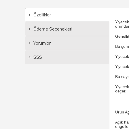
Özellikler
Yiyecek
üründür
Ödeme Seçenekleri
Genellik
Yorumlar
Bu şems
Yiyecek
SSS
Yiyecek 
Bu saye
Yiyecek
geçer.
Ürün Aç
Açık ha
engeller