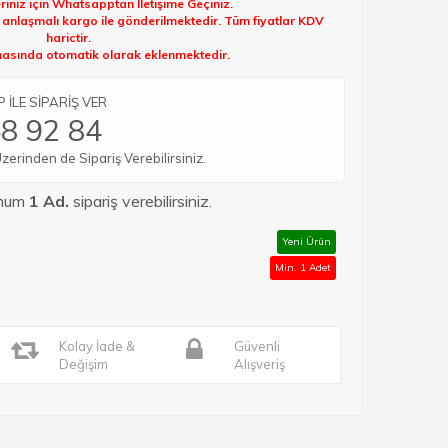
riniz için Whatsapptan İletişime Geçiniz.
k anlaşmalı kargo ile gönderilmektedir. Tüm fiyatlar KDV
harictir.
sında otomatik olarak eklenmektedir.
İLE SİPARİŞ VER
8 92 84
rinden de Sipariş Verebilirsiniz.
imum
1 Ad.
sipariş verebilirsiniz.
Yeni Ürün
Min. 1 Adet
Kolay İade &
Güvenli
Değişim
Alışveriş