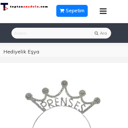
Sepetim
Ara
Hediyelik Eşya