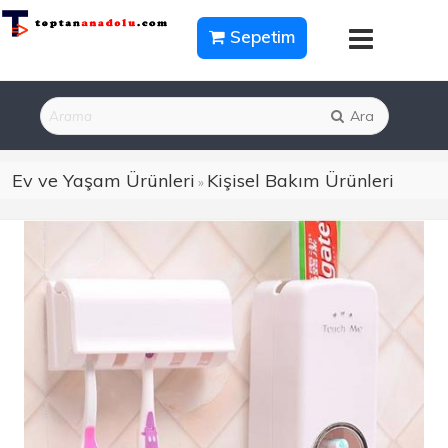
Sepetim
Ara
Ev ve Yaşam Ürünleri
Kişisel Bakım Ürünleri
»