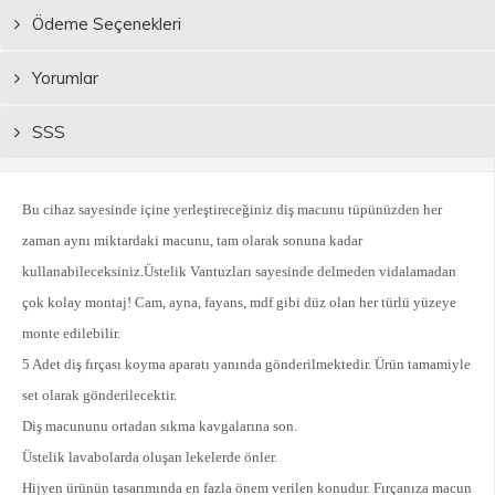
Ödeme Seçenekleri
Yorumlar
SSS
Bu cihaz sayesinde içine yerleştireceğiniz diş macunu tüpünüzden her
zaman aynı miktardaki macunu, tam olarak sonuna kadar
kullanabileceksiniz.Üstelik Vantuzları sayesinde delmeden vidalamadan
çok kolay montaj! Cam, ayna, fayans, mdf gibi düz olan her türlü yüzeye
monte edilebilir.
5 Adet diş fırçası koyma aparatı yanında gönderilmektedir. Ürün tamamiyle
set olarak gönderilecektir.
Diş macununu ortadan sıkma kavgalarına son.
Üstelik lavabolarda oluşan lekelerde önler.
Hijyen ürünün tasarımında en fazla önem verilen konudur. Fırçanıza macun