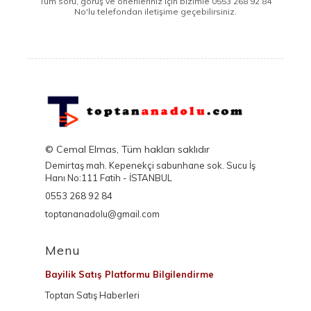
Tüm soru, görüş ve önerileriniz için bizimle 0553 268 92 84
No'lu telefondan iletişime geçebilirsiniz.
© Cemal Elmas, Tüm hakları saklıdır
Demirtaş mah. Kepenekçi sabunhane sok. Sucu İş
Hanı No:111 Fatih - İSTANBUL
0553 268 92 84
toptananadolu@gmail.com
Menu
Bayilik Satış Platformu Bilgilendirme
Toptan Satış Haberleri