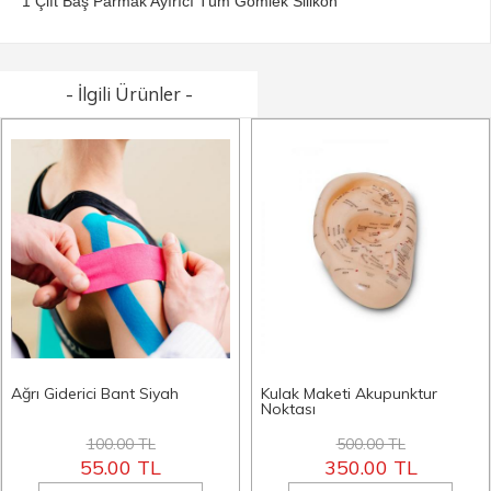
1 Çift Baş Parmak Ayırıcı Tüm Gömlek Silikon
- İlgili Ürünler -
Ağrı Giderici Bant Siyah
Kulak Maketi Akupunktur
Noktası
100.00 TL
500.00 TL
55.00 TL
350.00 TL