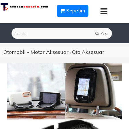
Sepetim
Ara
Otomobil - Motor Aksesuar
Oto Aksesuar
»