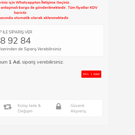
riniz için Whatsapptan İletişime Geçiniz.
k anlaşmalı kargo ile gönderilmektedir. Tüm fiyatlar KDV
harictir.
sında otomatik olarak eklenmektedir.
İLE SİPARİŞ VER
8 92 84
rinden de Sipariş Verebilirsiniz.
imum
1 Ad.
sipariş verebilirsiniz.
Min. 1 Adet
Kolay İade &
Güvenli
Değişim
Alışveriş