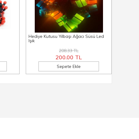
Hediye Kutusu Yılbaşı Ağacı Süsü Led
3m 6 Sıra
Işık
208.33 TL
200.00 TL
Sepete Ekle