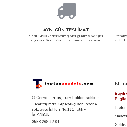
AYNI GÜN TESLİMAT
Saat 14:00 kadar vermiş olduğunuz siparişler
Sitemizd
aynı gün Sürat Kargo ile gönderilmektedir.
256BIT 
Men
Bayili
© Cemal Elmas, Tüm hakları saklıdır
Bilgil
Demirtaş mah. Kepenekçi sabunhane
Toptan 
sok. Sucu İş Hanı No:111 Fatih -
İSTANBUL
Mesafe
0553 268 92 84
Gizlili