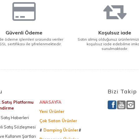
Güvenli Ödeme
Koşulsuz iade
e ödeme işlemleri srasında veriler
Satın almış olduğunuz ürünlerimiz
SSL sertifikası ile şifrelenmektedir.
koşulsuz iade edebilme imk
sunulmaktadır.
u
Bizi Takip
k Satış Platformu
ANASAYFA
endirme
Yeni Ürünler
Satış Haberleri
Çok Satan Ürünler
li Satış Sözleşmesi
#
Damping Ürünler
#
k ve Kullanım Şartları