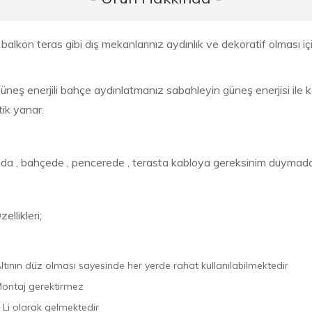
alkon teras gibi dış mekanlarınız aydınlık ve dekoratif olması iç
güneş enerjili bahçe aydınlatmanız sabahleyin güneş enerjisi ile 
ik yanar.
da , bahçede , pencerede , terasta kabloya gereksinim duymadan 
ellikleri;
ltının düz olması sayesinde her yerde rahat kullanılabilmektedir
ontaj gerektirmez
 Li olarak gelmektedir