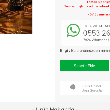
Toptan Siparişle
Tüm siparişler ücret alıcı olara
KDV ödeme esna
TIKLA WHATSAPP 
0553 26
7x24 Whatsapp Üze
Bilgi :
Bu ürünümüzden min
Sepete Ekle
100% Orjinal
Ürün Garantisi
- Ürün Hakkında -