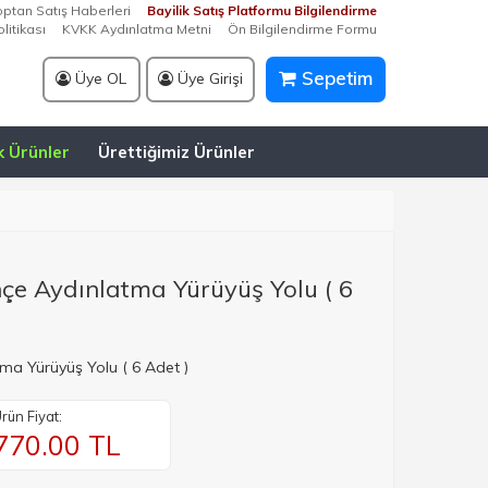
optan Satış Haberleri
Bayilik Satış Platformu Bilgilendirme
litikası
KVKK Aydınlatma Metni
Ön Bilgilendirme Formu
Sepetim
Üye OL
Üye Girişi
k Ürünler
Ürettiğimiz Ürünler
hçe Aydınlatma Yürüyüş Yolu ( 6
ma Yürüyüş Yolu ( 6 Adet )
rün Fiyat:
770.00
TL