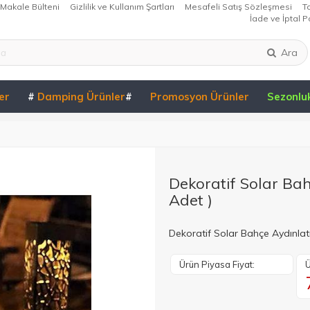
Makale Bülteni
Gizlilik ve Kullanım Şartları
Mesafeli Satış Sözleşmesi
T
İade ve İptal Po
Ara
er
#
Damping Ürünler
#
Promosyon Ürünler
Sezonlu
Dekoratif Solar Ba
Adet )
Dekoratif Solar Bahçe Aydınlat
Ürün Piyasa Fiyat:
Ü