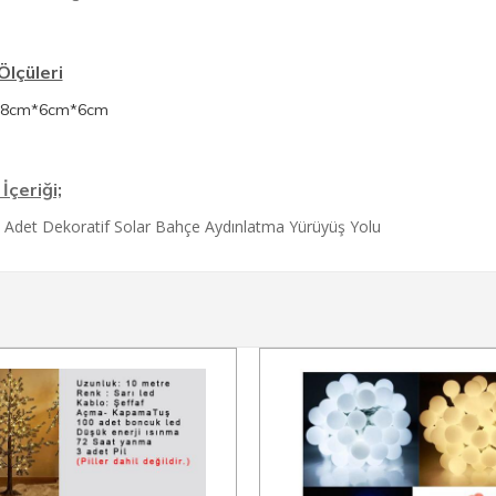
lçüleri
18cm*6cm*6cm
İçeriği;
 Adet Dekoratif Solar Bahçe Aydınlatma Yürüyüş Yolu