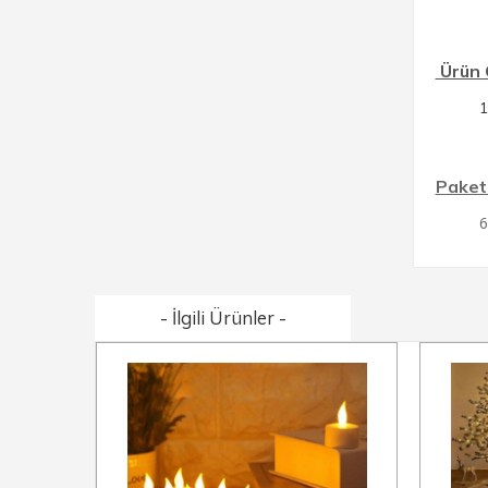
Ürün Ö
Paket 
6
- İlgili Ürünler -