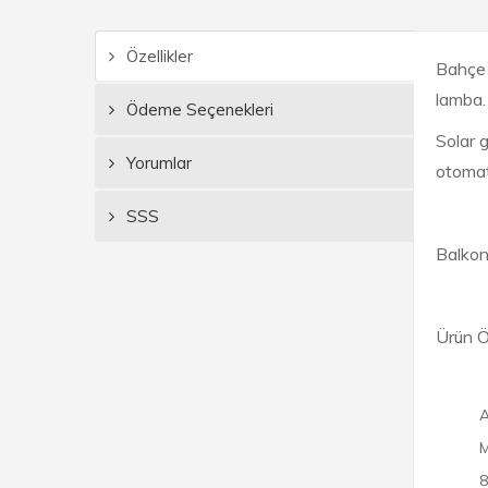
Özellikler
Bahçe b
lamba.
Ödeme Seçenekleri
Solar 
Yorumlar
otomat
SSS
Balkon
Ürün Öz
A
M
8