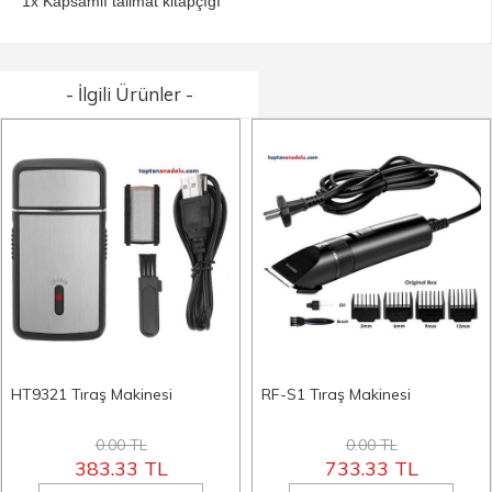
1x Kapsamlı talimat kitapçığı
- İlgili Ürünler -
HT9321 Tıraş Makinesi
RF-S1 Tıraş Makinesi
0.00 TL
0.00 TL
383.33 TL
733.33 TL